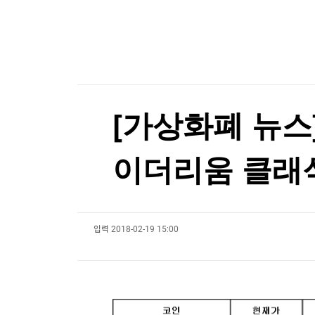
한국경제TV
뉴스홈
'전쟁 반대' 러 야당, 9월 총선 후보 못 내나
머니팜 모닝라이브
증권
굿모닝 작전
금융
[포토+] 박정민, '멋짐 가득한 모습~'
오늘장 뭐사지?
부동산
"나야, '흑백요리사' 시즌3"
[오후5시] 뉴스플러스
사회
온로드 (ON ROAD) 인사이트
글로벌경제
[온에어] 경제전쟁 꾼 시즌3
[가상화폐 뉴스] 
랭킹뉴스
'30년 난제' 자가염증질환 원인 '파이린' 활성화 
이더리움 클래식(2
'30년 난제' 자가염증질환 원인 '파이린' 활성화 
미네르바아카데미
증권 데이터
입력
2018-02-19 15:00
스페셜강의
특징주 뉴스
투자/재테크
매매신호 (랭킹100
부동산/세무
투자분석
산업
국내증시
[모집-3기-] 돈버는 트레이딩 투자 북클럽
환율