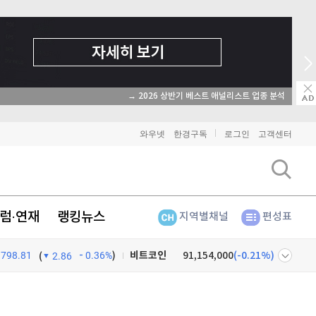
→ 2026 상반기 베스트 애널리스트 업종 분석
와우넷
한경구독
로그인
고객센터
럼·연재
랭킹뉴스
지역별채널
편성표
798.81
0.36%
)
비트코인
91,154,000
(
-0.21%
)
(
2.86
이더리움
2,692,000
(
0%
)
넷
주식창