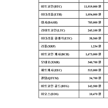
[할인50%] 한·미 투자 올인원 클래스
해외증시