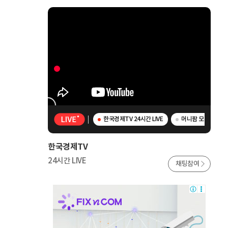
한국경제TV 24시간 LIVE
머니팜 모닝라이브 
한국경제TV
24시간 LIVE
채팅참여