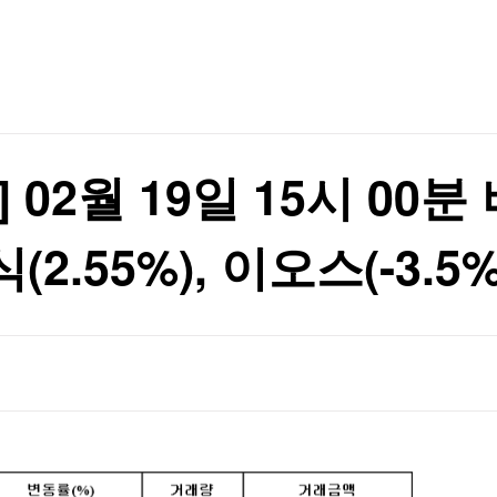
TV홈
무료방송
전체뉴스
증권
파트너스
경제
종목핫라인
추천 상
산업
경제
오늘의 
정치
생활경제
수익후기
국제
기업·CEO
이벤트
칼럼·연재
02월 19일 15시 00분 
특집방송
원리 규명
전체 프로그램
.55%), 이오스(-3.5%
원리 규명
채널/편성
지역별채널
)
편성표