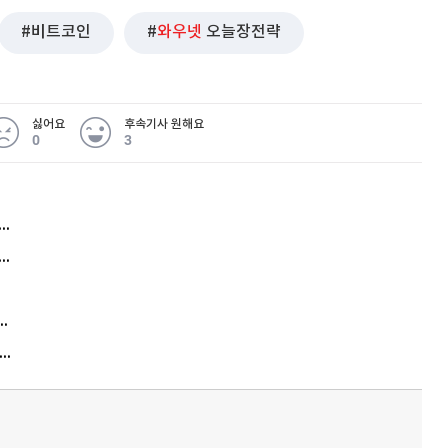
비트코인
와우넷
오늘장전략
싫어요
후속기사 원해요
0
3
허지웅 "우리가 지지한 인간들이 이 꼴을"...또 소신 발언
아내 가출하자 성매매女 불러 음주, 아들 살해한 30대
김원훈 주식 1억8천 올인했는데…현실은 '-2,400만원'
"우리 애 사진 왜 적어요?" 민원 폭발…세상이 어쩌다