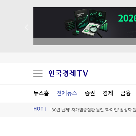
뉴스홈
전체뉴스
증권
경제
금융
HOT
'30년 난제' 자가염증질환 원인 '파이린' 활성화 
세계최고령 도전 119세…"오래 살려면 일하고 
ON AIR
뉴스
독일, 라인강 물류 운송 막히자 화물차 대체 투입