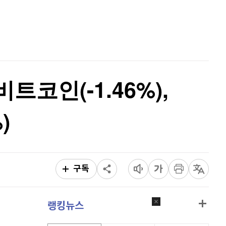
리플
1,435
(
-0.63%
)
홈
AI추천
비트코인 캐시
302,700
(
0.13%
)
품
마켓이슈
특징주
이벤트
이오스
896
(
-0.45%
)
비트코인 골드
1,313
(
-763.82%
)
비트코인(-1.46%),
퀀텀
912
(
-0.44%
)
)
이더리움 클래식
9,100
(
-0.28%
)
비트코인
91,154,000
(
-0.21%
)
구독
랭킹뉴스