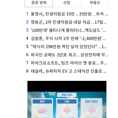
증권·경제
산업
부동산
1
통영시, 민생지원금 33만→35만원…추석 전 푼다
2
영동군, 2차 민생지원금 내달 지급…17일부터 신청 접수
3
'100만개' 불티나게 팔리더니...맥도날드 '충주찰옥수수버거' 돌연 판매 종료
4
김원훈, 주식 시작 2주 만에 '-2,400만원'…"차 한 대 값 날렸다"
5
"하닉이 298만원 찍던 날이 있었단다"…100만 클릭 '전래동화' 정체
6
외국인 공매도 2년來 최고…삼성전자에 무슨일이 [B급기자의 B급리포트]
7
마이크로소프트, 팀즈 라이브 챗 종료... 주가는 상승세
8
테슬라, 슈퍼차저 EV 고 스테이션 진출로 주가 상승