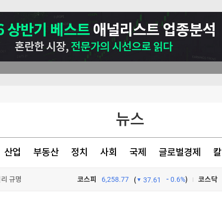
뉴스
산업
부동산
정치
사회
국제
글로벌경제
칼
원리 규명
코스피
6,258.77
0.6%
)
코스닥
(
37.61
건강하게 먹어라"
TV프로그램
와우