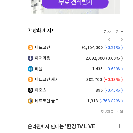
가상화폐 시세
기사 보기 +
912
(
-0.44%
)
비트코인
91,154,000
(
-0.21%
)
,100
(
-0.28%
)
이더리움
2,692,000
(
0.00%
)
리플
1,435
(
-0.63%
)
비트코인 캐시
302,700
(
0.13%
)
이오스
896
(
-0.45%
)
비트코인 골드
1,313
(
-763.82%
)
정보제공 : 빗썸
'한경TV LIVE'
온라인에서 만나는