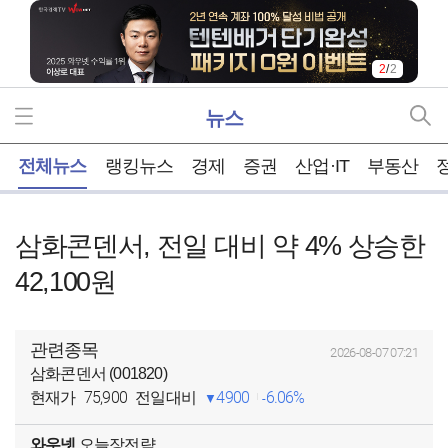
2
/
2
뉴스
홈
전체뉴스
랭킹뉴스
경제
증권
산업·IT
부동산
삼화콘덴서, 전일 대비 약 4% 상승한
42,100원
관련종목
2026-08-07 07:21
삼화콘덴서 (001820)
75,900
4900
6.06%
현재가
전일대비
와우넷
오늘장전략