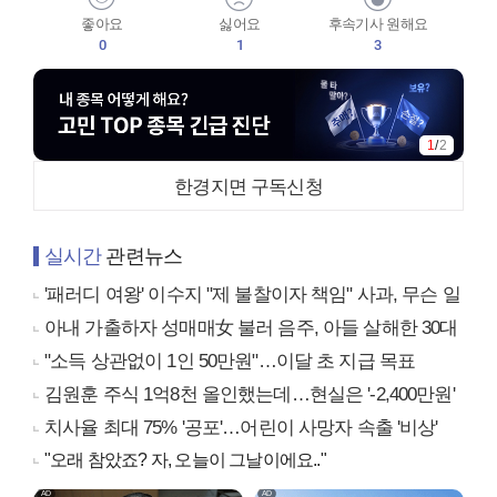
좋아요
싫어요
후속기사 원해요
0
1
3
1
/
2
한경지면 구독신청
실시간
관련뉴스
'패러디 여왕' 이수지 "제 불찰이자 책임" 사과, 무슨 일
아내 가출하자 성매매女 불러 음주, 아들 살해한 30대
"소득 상관없이 1인 50만원"…이달 초 지급 목표
김원훈 주식 1억8천 올인했는데…현실은 '-2,400만원'
치사율 최대 75% '공포'…어린이 사망자 속출 '비상'
"오래 참았죠? 자, 오늘이 그날이에요.."