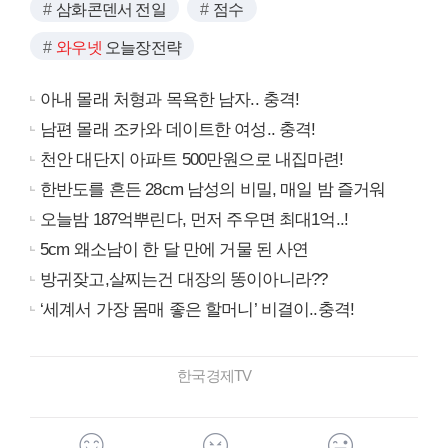
삼화콘덴서 전일
점수
와우넷
오늘장전략
아내 몰래 처형과 목욕한 남자.. 충격!
남편 몰래 조카와 데이트한 여성.. 충격!
천안 대단지 아파트 500만원으로 내집마련!
한반도를 흔든 28cm 남성의 비밀, 매일 밤 즐거워
오늘밤 187억뿌린다, 먼저 주우면 최대1억..!
5cm 왜소남이 한 달 만에 거물 된 사연
방귀잦고,살찌는건 대장의 똥이아니라??
‘세계서 가장 몸매 좋은 할머니’ 비결이..충격!
한국경제TV