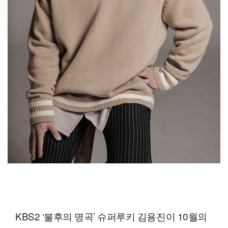
KBS2 ‘불후의 명곡’ 슈퍼루키 김용진이 10월의