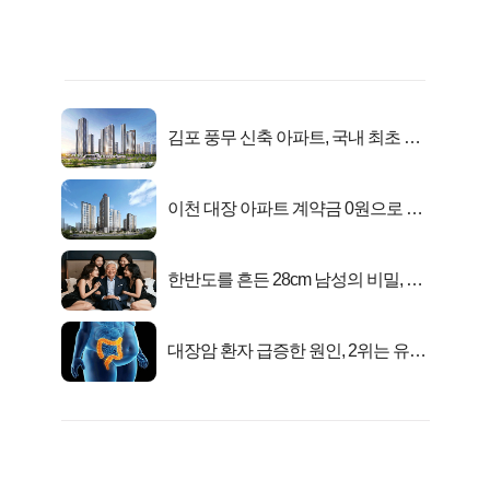
김포 풍무 신축 아파트, 국내 최초 반
값 분양..
이천 대장 아파트 계약금 0원으로 내
집마련!
한반도를 흔든 28cm 남성의 비밀, 매
일 밤 즐거워
대장암 환자 급증한 원인, 2위는 유산
균 1위는OO..