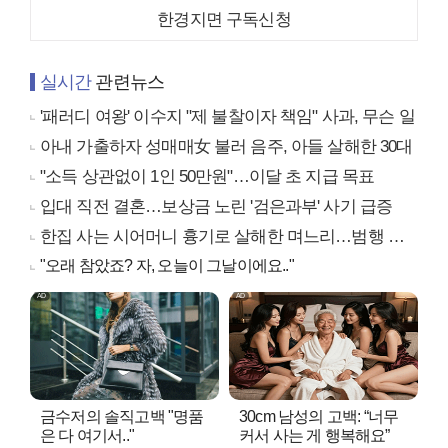
한경지면 구독신청
실시간
관련뉴스
'패러디 여왕' 이수지 "제 불찰이자 책임" 사과, 무슨 일
아내 가출하자 성매매女 불러 음주, 아들 살해한 30대
"소득 상관없이 1인 50만원"…이달 초 지급 목표
입대 직전 결혼…보상금 노린 '검은과부' 사기 급증
한집 사는 시어머니 흉기로 살해한 며느리…범행 동기는
"오래 참았죠? 자, 오늘이 그날이에요.."
금수저의 솔직고백 "명품
30cm 남성의 고백: “너무
은 다 여기서.."
커서 사는 게 행복해요”