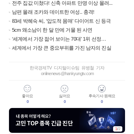
전주 집값 미쳤다! 신축 아파트 만명 이상 몰려...
남편 몰래 조카와 데이트한 여성.. 충격!
83세 박혜숙 씨, ‘압도적 몸매’ 다이어트 신 등극
5cm 왜소남이 한 달 만에 거물 된 사연
‘세계에서 가장 젊어 보이는 70대’ 1위 선정…
세계에서 가장 큰 중요부위를 가진 남자의 진실
한국경제TV 디지털이슈팀 유병철 기자
onlinenews@hankyungtv.com
좋아요
싫어요
후속기사 원해요
0
0
0
1
/
2