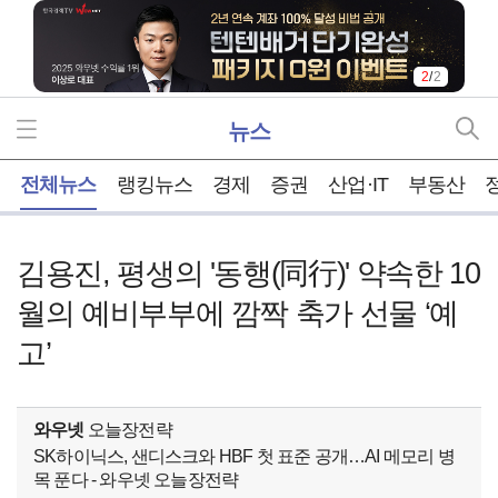
2
/
2
뉴스
홈
전체뉴스
랭킹뉴스
경제
증권
산업·IT
부동산
김용진, 평생의 '동행(同行)' 약속한 10
월의 예비부부에 깜짝 축가 선물 ‘예
고’
와우넷
오늘장전략
SK하이닉스, 샌디스크와 HBF 첫 표준 공개…AI 메모리 병
목 푼다 - 와우넷 오늘장전략