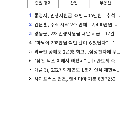
증권·경제
산업
부동산
1
통영시, 민생지원금 33만→35만원…추석 전 푼다
2
김원훈, 주식 시작 2주 만에 '-2,400만원'…"차 한 대 값 날렸다"
3
영동군, 2차 민생지원금 내달 지급…17일부터 신청 접수
4
"하닉이 298만원 찍던 날이 있었단다"…100만 클릭 '전래동화' 정체
5
외국인 공매도 2년來 최고…삼성전자에 무슨일이 [B급기자의 B급리포트]
6
"삼전·닉스 이래서 빠졌네"…中 반도체 속사정 [B급기자의 B급리포트]
7
애플 3i, 2027 회계연도 1분기 실적 제한적 검토 통과
8
사이프러스 펀즈, 엔비디아 지분 6만7250주 매각