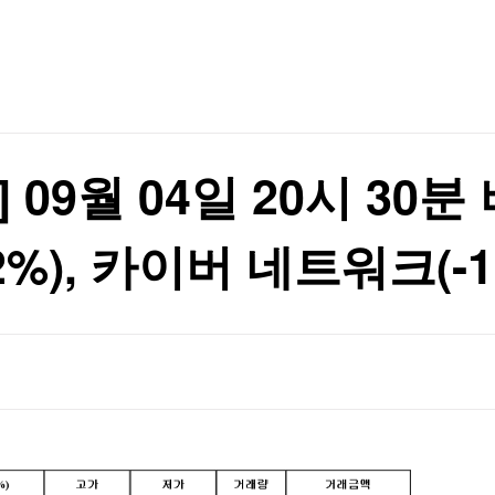
TV홈
무료방송
전체뉴스
원 손실"
증권
파트너스
경제
종목핫라인
추천 상
산업
원 손실"
경제
오늘의 
정치
생활경제
수익후기
국제
기업·CEO
이벤트
칼럼·연재
09월 04일 20시 30분 
특집방송
전체 프로그램
%), 카이버 네트워크(-1.
채널/편성
지역별채널
)
편성표