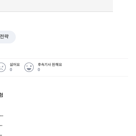
전략
싫어요
후속기사 원해요
0
0
험
엘리베이터 앞 휠체어 발로 '툭'…사망케 한 70대 결국
김원훈 주식 1억8천 올인했는데…현실은 '-2,400만원'
에게 2억8000만원 연봉까지…논란 또 터졌다