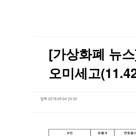
한국경제TV
뉴스홈
우크라, '40일 작전' 성공 선언…"러 물류망 17조
머니팜 모닝라이브
증권
굿모닝 작전
금융
우크라, '40일 작전' 성공 선언…"러 물류망 17조
오늘장 뭐사지?
부동산
[오후5시] 뉴스플러스
사회
온로드 (ON ROAD) 인사이트
글로벌경제
[가상화폐 뉴스] 
랭킹뉴스
오미세고(11.42
미네르바아카데미
증권 데이터
입력
2018-09-04 20:30
스페셜강의
특징주 뉴스
투자/재테크
매매신호 (랭킹100
부동산/세무
투자분석
산업
국내증시
[모집-3기-] 돈버는 트레이딩 투자 북클럽
환율