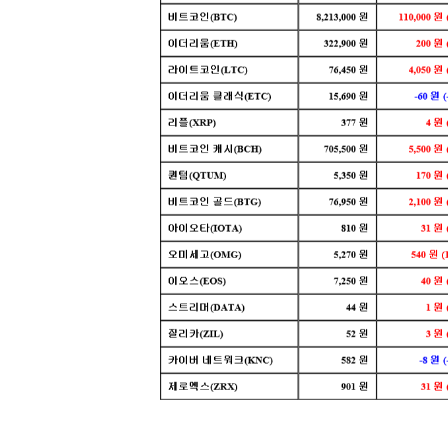
[할인50%] 한·미 투자 올인원 클래스
해외증시