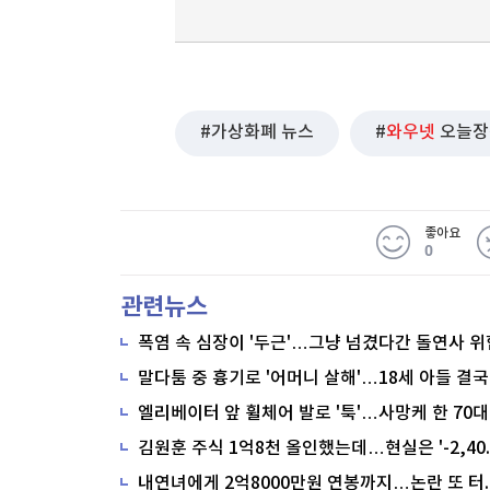
가상화폐 뉴스
와우넷
오늘장
좋아요
0
관련뉴스
폭염 속 심장이 '두근'…그냥 넘겼다간 돌연사 위
말다툼 중 흉기로 '어머니 살해'…18세 아들 결국
내연녀