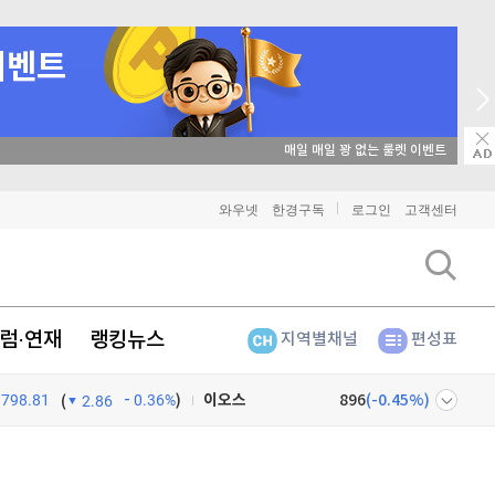
매일 매일 꽝 없는 룰렛 이벤트
비트코인
91,320,000
(
-0.21%
)
와우넷
한경구독
로그인
고객센터
이더리움
2,704,000
(
0.04%
)
리플
1,460
(
-0.48%
)
럼·연재
랭킹뉴스
지역별채널
편성표
비트코인 캐시
304,700
(
-0.53%
)
798.81
0.36%
)
이오스
896
(
-0.45%
)
(
2.86
비트코인 골드
1,313
(
-763.82%
)
넷
주식창