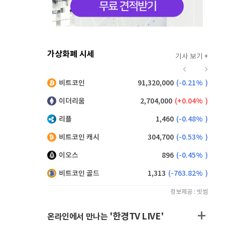
가상화폐 시세
기사 보기 +
941
(
1.62%
)
비트코인
91,320,000
(
-0.21%
)
,140
(
-0.55%
)
이더리움
2,704,000
(
0.04%
)
리플
1,460
(
-0.48%
)
비트코인 캐시
304,700
(
-0.53%
)
이오스
896
(
-0.45%
)
비트코인 골드
1,313
(
-763.82%
)
정보제공 : 빗썸
'한경TV LIVE'
온라인에서 만나는