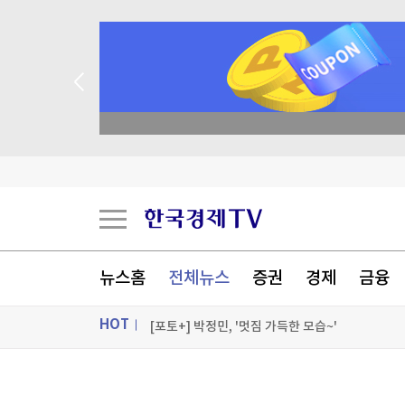
종목 무료 정밀 진단
우크라, '40일 작전' 성공 선언…"러 물류망 17조
이란, 美에 병력철수·배상금 요구…"충족시까지 
'보름달 빵' 이젠 2천원이라니...삼립, 빵값 평균 
뉴스홈
전체뉴스
증권
경제
금융
[속보] 與경선 당원투표 누계 金 46.01%·鄭 4
HOT
[포토+] 박정민, '멋짐 가득한 모습~'
"나야, '흑백요리사' 시즌3"
ON AIR
뉴스
[온에어] 국고처 3부