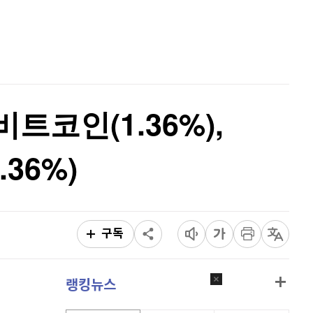
퀀텀
941
(
1.62%
)
홈
AI추천
이더리움 클래식
9,140
(
-0.55%
)
품
마켓이슈
특징주
이벤트
비트코인
91,320,000
(
-0.21%
)
비트코인(1.36%),
36%)
구독
랭킹뉴스