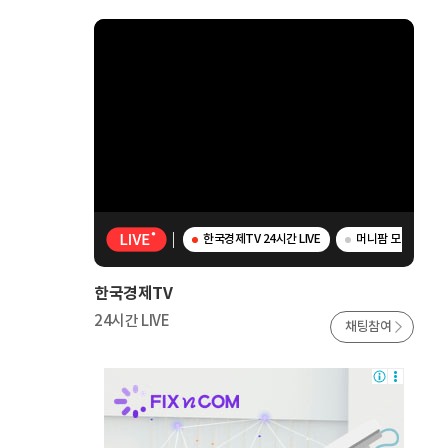
한국경제TV 24시간 LIVE
머니팜 모닝라이브 
한국경제TV
24시간 LIVE
채팅참여