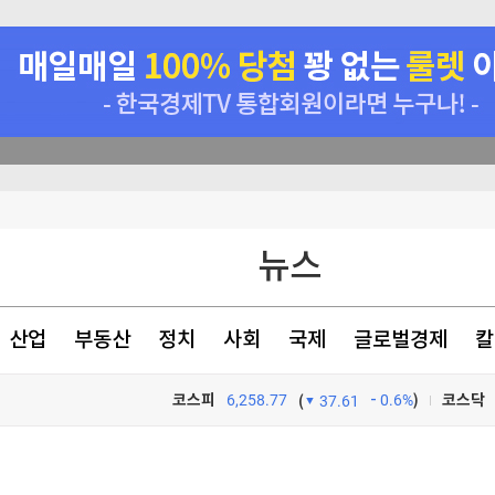
원 손실"
뉴스
호르무즈 폐쇄"(종합)
9% 인상
산업
부동산
정치
사회
국제
글로벌경제
칼
4.53%…가중치 미반영
코스피
6,258.77
0.6%
)
코스닥
(
37.61
TV프로그램
와우