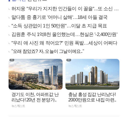
허지웅 "우리가 지지한 인간들이 이 꼴을"...또 소신 발언
말다툼 중 흉기로 '어머니 살해'…18세 아들 결국
"소득 상관없이 1인 50만원"…이달 초 지급 목표
김원훈 주식 1억8천 올인했는데…현실은 '-2,400만원'
"우리 애 사진 왜 적어요?" 민원 폭발…세상이 어쩌다
"오래 참았죠? 자, 오늘이 그날이에요.."
경기도 이천, 아파트값 난
충남 홍성 집값 난리났다!
리났다! 20년 전 분양가..
2000만원으로 내집 마련..
뉴스캐스트
뉴스캐스트