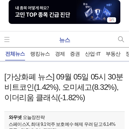
1
/
5
뉴스
홈
전체뉴스
랭킹뉴스
경제
증권
산업·IT
부동산
[가상화폐 뉴스] 09월 05일 05시 30분
비트코인(1.42%), 오미세고(8.32%),
이더리움 클래식(-1.82%)
와우넷
오늘장전략
스페이스X, 최대 9.1억주 보호예수 해제 우려 딛고 6.14%