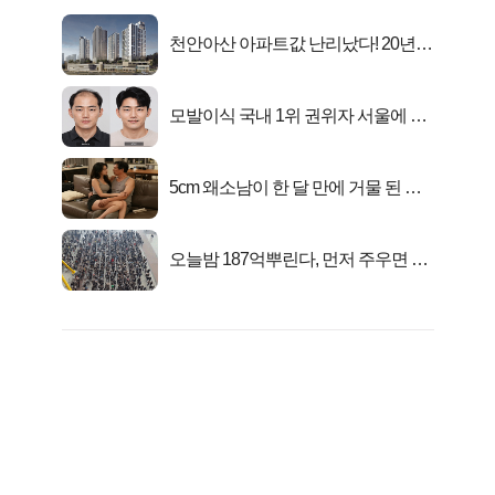
천안아산 아파트값 난리났다! 20년
전 분양가..
모발이식 국내 1위 권위자 서울에 있
었다..
5cm 왜소남이 한 달 만에 거물 된 사
연
오늘밤 187억뿌린다, 먼저 주우면 최
대1억..!