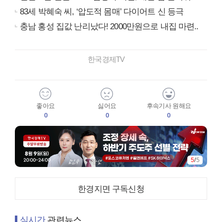
83세 박혜숙 씨, ‘압도적 몸매’ 다이어트 신 등극
충남 홍성 집값 난리났다! 2000만원으로 내집 마련..
한국경제TV
좋아요
싫어요
후속기사 원해요
0
0
0
5
/
5
한경지면 구독신청
실시간
관련뉴스