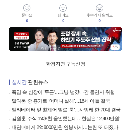
좋아요
싫어요
후속기사 원해요
0
0
0
5
/
5
한경지면 구독신청
실시간
관련뉴스
폭염 속 심장이 '두근'…그냥 넘겼다간 돌연사 위험
말다툼 중 흉기로 '어머니 살해'…18세 아들 결국
엘리베이터 앞 휠체어 발로 '툭'…사망케 한 70대 결국
김원훈 주식 1억8천 올인했는데…현실은 '-2,400만원'
내연녀에게 2억8000만원 연봉까지…논란 또 터졌다