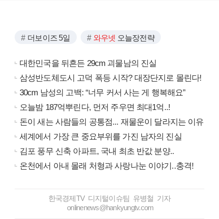
더보이즈 5일
와우넷
오늘장전략
대한민국을 뒤흔든 29cm 괴물남의 진실
삼성반도체도시 고덕 폭등 시작? 대장단지로 몰린다!
30cm 남성의 고백: “너무 커서 사는 게 행복해요”
오늘밤 187억뿌린다, 먼저 주우면 최대1억..!
돈이 새는 사람들의 공통점... 재물운이 달라지는 이유
세계에서 가장 큰 중요부위를 가진 남자의 진실
김포 풍무 신축 아파트, 국내 최초 반값 분양..
온천에서 아내 몰래 처형과 사랑나눈 이야기..충격!
한국경제TV 디지털이슈팀 유병철 기자
onlinenews@hankyungtv.com