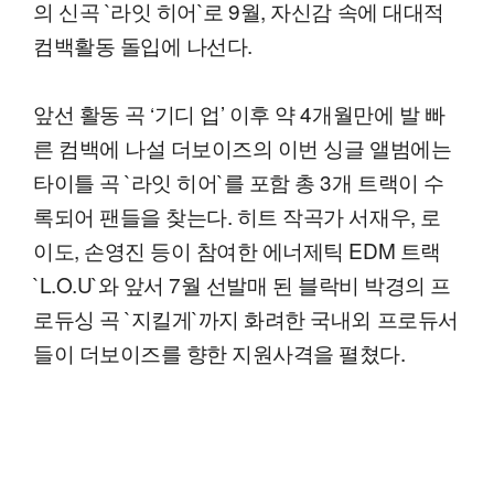
의 신곡 `라잇 히어`로 9월, 자신감 속에 대대적
컴백활동 돌입에 나선다.
앞선 활동 곡 ‘기디 업’ 이후 약 4개월만에 발 빠
른 컴백에 나설 더보이즈의 이번 싱글 앨범에는
타이틀 곡 `라잇 히어`를 포함 총 3개 트랙이 수
록되어 팬들을 찾는다. 히트 작곡가 서재우, 로
이도, 손영진 등이 참여한 에너제틱 EDM 트랙
`L.O.U`와 앞서 7월 선발매 된 블락비 박경의 프
로듀싱 곡 `지킬게`까지 화려한 국내외 프로듀서
들이 더보이즈를 향한 지원사격을 펼쳤다.