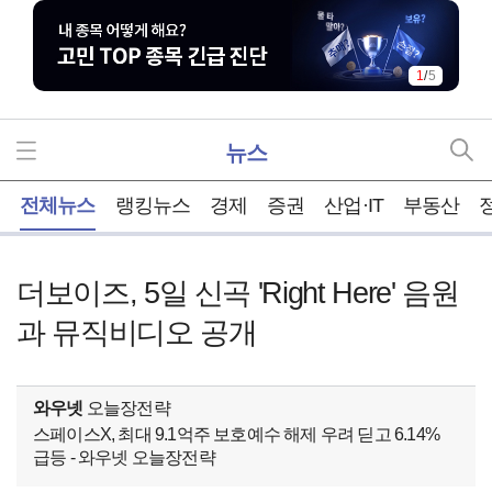
1
/
5
뉴스
홈
전체뉴스
랭킹뉴스
경제
증권
산업·IT
부동산
더보이즈, 5일 신곡 'Right Here' 음원
과 뮤직비디오 공개
와우넷
오늘장전략
스페이스X, 최대 9.1억주 보호예수 해제 우려 딛고 6.14%
급등 - 와우넷 오늘장전략