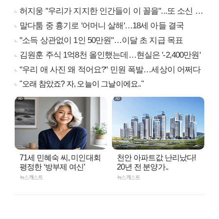
허지웅 "우리가 지지한 인간들이 이 꼴을"...또 소신 발언
말다툼 중 흉기로 '어머니 살해'…18세 아들 결국
"소득 상관없이 1인 50만원"…이달 초 지급 목표
김원훈 주식 1억8천 올인했는데…현실은 '-2,400만원'
"우리 애 사진 왜 적어요?" 민원 폭발…세상이 어쩌다
"오래 참았죠? 자, 오늘이 그날이에요.."
71세 민혜숙 씨, 미인대회
천안 아파트값 난리났다!
평정한 ‘방부제 여신’
20년 전 분양가..
뉴스캐스트
뉴스캐스트