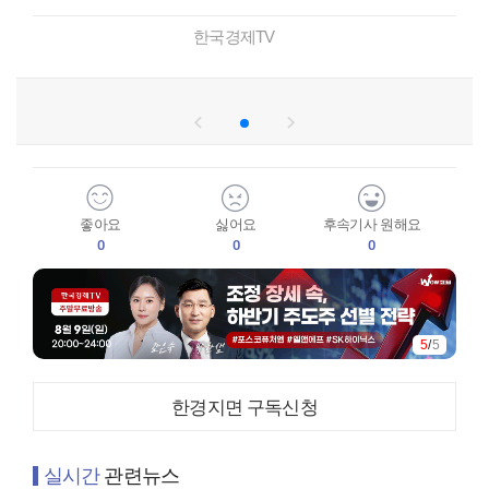
한국경제TV
좋아요
싫어요
후속기사 원해요
0
0
0
5
/
5
한경지면 구독신청
실시간
관련뉴스