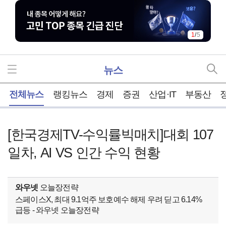
1
/
5
뉴스
홈
전체뉴스
랭킹뉴스
경제
증권
산업·IT
부동산
[한국경제TV-수익률빅매치]대회 107
일차, AI VS 인간 수익 현황
와우넷
오늘장전략
스페이스X, 최대 9.1억주 보호예수 해제 우려 딛고 6.14%
급등 - 와우넷 오늘장전략