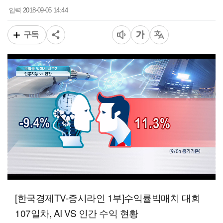
2018-09-05 14:44
입력
구독
00:15
01:52
일반배속
[한국경제TV-증시라인 1부]수익률빅매치 대회
107일차, AI VS 인간 수익 현황