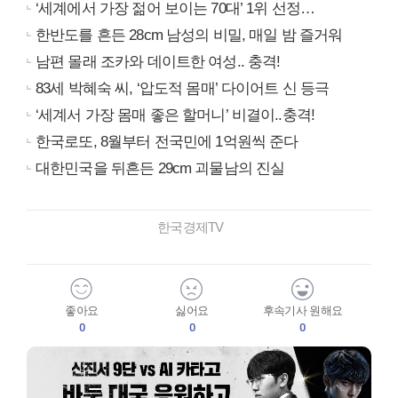
‘세계에서 가장 젊어 보이는 70대’ 1위 선정…
한반도를 흔든 28cm 남성의 비밀, 매일 밤 즐거워
남편 몰래 조카와 데이트한 여성.. 충격!
83세 박혜숙 씨, ‘압도적 몸매’ 다이어트 신 등극
‘세계서 가장 몸매 좋은 할머니’ 비결이..충격!
한국로또, 8월부터 전국민에 1억원씩 준다
대한민국을 뒤흔든 29cm 괴물남의 진실
한국경제TV
좋아요
싫어요
후속기사 원해요
0
0
0