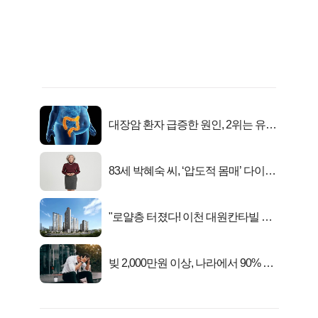
대장암 환자 급증한 원인, 2위는 유산
균 1위는OO..
83세 박혜숙 씨, ‘압도적 몸매’ 다이어
트 신 등극
"로얄층 터졌다! 이천 대원칸타빌 잔
여세대 긴급 공개"
빚 2,000만원 이상, 나라에서 90% 갚
아준다!