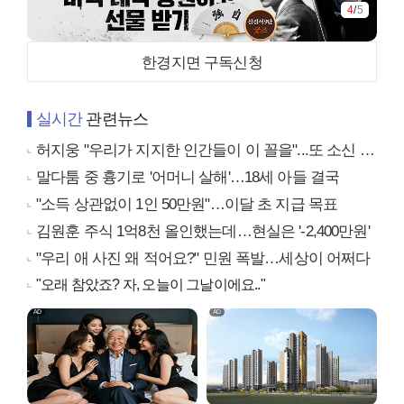
4
/
5
한경지면 구독신청
실시간
관련뉴스
허지웅 "우리가 지지한 인간들이 이 꼴을"...또 소신 발언
말다툼 중 흉기로 '어머니 살해'…18세 아들 결국
"소득 상관없이 1인 50만원"…이달 초 지급 목표
김원훈 주식 1억8천 올인했는데…현실은 '-2,400만원'
"우리 애 사진 왜 적어요?" 민원 폭발…세상이 어쩌다
"오래 참았죠? 자, 오늘이 그날이에요.."