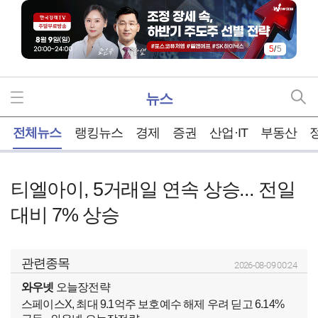
5
/
5
뉴스
홈
전체뉴스
랭킹뉴스
경제
증권
산업·IT
부동산
티엘아이, 5거래일 연속 상승... 전일
대비 7% 상승
관련종목
2026-08-09 00:24
와우넷
오늘장전략
스페이스X, 최대 9.1억주 보호예수 해제 우려 딛고 6.14%