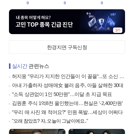
0
0
0
1
/
5
한경지면 구독신청
실시간
관련뉴스
허지웅 "우리가 지지한 인간들이 이 꼴을"...또 소신 발언
아내 가출하자 성매매女 불러 음주, 아들 살해한 30대
"소득 상관없이 1인 50만원"…이달 초 지급 목표
김원훈 주식 1억8천 올인했는데…현실은 '-2,400만원'
"우리 애 사진 왜 적어요?" 민원 폭발…세상이 어쩌다
"오래 참았죠? 자, 오늘이 그날이에요.."