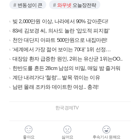
변동성이 큰
와우넷
오늘장전략
빚 2,000만원 이상, 나라에서 90% 갚아준다!
83세 김보경 씨, 의사도 놀란 ‘압도적 피지컬’
천안 대단지 아파트 500만원으로 내집마련!
‘세계에서 가장 젊어 보이는 70대’ 1위 선정…
대장암 환자 급증한 원인, 2위는 유산균 1위는OO..
한반도를 흔든 28cm 남성의 비밀, 매일 밤 즐거워
계단 내려가다 '철렁'... 발목 꺾이는 이유
남편 몰래 조카와 데이트한 여성.. 충격!
한국경제TV
좋아요
싫어요
후속기사 원해요