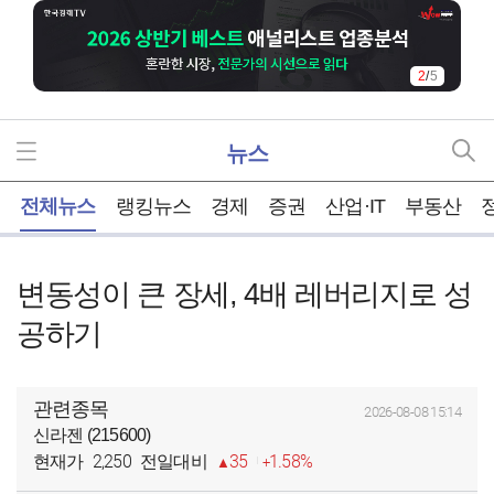
2
/
5
뉴스
홈
전체뉴스
랭킹뉴스
경제
증권
산업·IT
부동산
변동성이 큰 장세, 4배 레버리지로 성
공하기
관련종목
2026-08-08 15:14
신라젠 (215600)
2,250
35
1.58%
현재가
전일대비