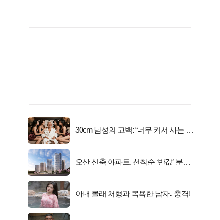
30cm 남성의 고백: “너무 커서 사는 게
행복해요”
오산 신축 아파트, 선착순 ‘반값’ 분양
시작..
아내 몰래 처형과 목욕한 남자.. 충격!