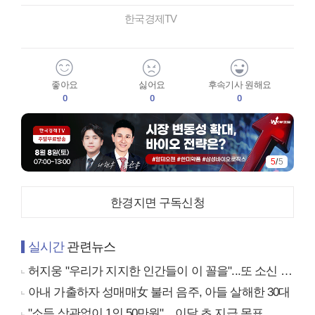
한국경제TV
좋아요
싫어요
후속기사 원해요
0
0
0
5
/
5
한경지면 구독신청
실시간
관련뉴스
허지웅 "우리가 지지한 인간들이 이 꼴을"...또 소신 발언
아내 가출하자 성매매女 불러 음주, 아들 살해한 30대
"소득 상관없이 1인 50만원"…이달 초 지급 목표