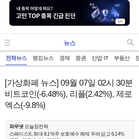
1
/
5
뉴스
홈
전체뉴스
랭킹뉴스
경제
증권
산업·IT
부동산
[가상화폐 뉴스] 09월 07일 02시 30분
비트코인(-6.48%), 리플(2.42%), 제로
엑스(-9.8%)
와우넷
오늘장전략
스페이스X, 최대 9.1억주 보호예수 해제 우려 딛고 6.14%