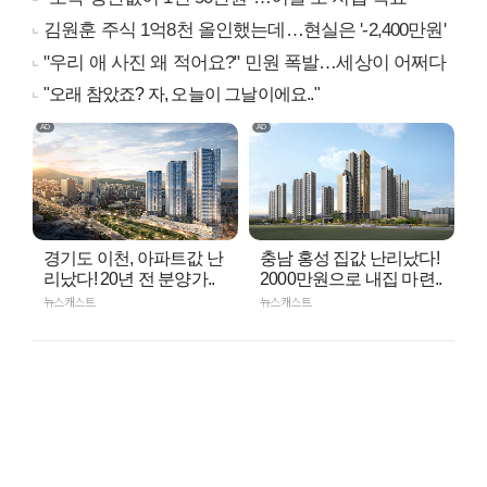
김원훈 주식 1억8천 올인했는데…현실은 '-2,400만원'
"우리 애 사진 왜 적어요?" 민원 폭발…세상이 어쩌다
"오래 참았죠? 자, 오늘이 그날이에요.."
경기도 이천, 아파트값 난
충남 홍성 집값 난리났다!
리났다! 20년 전 분양가..
2000만원으로 내집 마련..
뉴스캐스트
뉴스캐스트