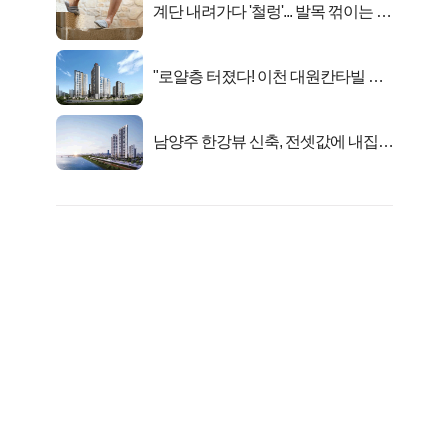
계단 내려가다 '철렁'... 발목 꺾이는 이
유
"로얄층 터졌다! 이천 대원칸타빌 잔
여세대 긴급 공개"
남양주 한강뷰 신축, 전셋값에 내집마
련!