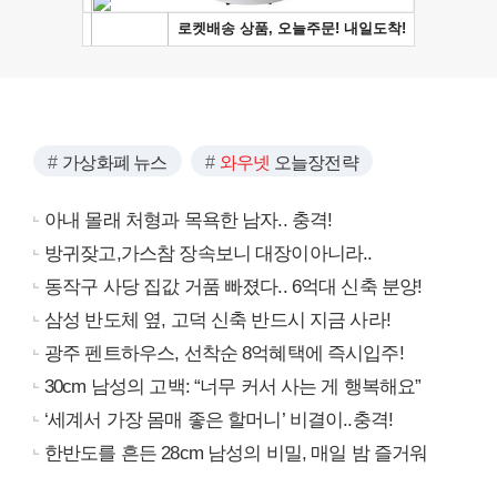
가상화폐 뉴스
와우넷
오늘장전략
아내 몰래 처형과 목욕한 남자.. 충격!
방귀잦고,가스참 장속보니 대장이아니라..
동작구 사당 집값 거품 빠졌다.. 6억대 신축 분양!
삼성 반도체 옆, 고덕 신축 반드시 지금 사라!
광주 펜트하우스, 선착순 8억혜택에 즉시입주!
30cm 남성의 고백: “너무 커서 사는 게 행복해요”
‘세계서 가장 몸매 좋은 할머니’ 비결이..충격!
한반도를 흔든 28cm 남성의 비밀, 매일 밤 즐거워