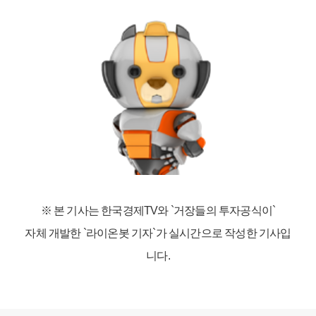
※ 본 기사는 한국경제TV와
`거장들의 투자공식이`
자체 개발한 `라이온봇 기자`가 실시간으로 작성한 기사입
니다.