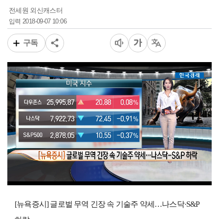
전세원 외신캐스터
2018-09-07 10:06
입력
구독
00:16
04:21
일반배속
[뉴욕증시] 글로벌 무역 긴장 속 기술주 약세…나스닥·S&P