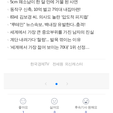
5cm 왜소남이 한 달 만에 거물 된 사연
동작구 신축, 10억 벌고 7억대 내집마련!
83세 김보경 씨, 의사도 놀란 ‘압도적 피지컬’
“루테인” 뉴스속보, 백내장 유발한다..충격!
세계에서 가장 큰 중요부위를 가진 남자의 진실
계단 내려가다 '철렁'... 발목 꺾이는 이유
‘세계에서 가장 젊어 보이는 70대’ 1위 선정…
한국경제TV 전세원 외신캐스터
좋아요
싫어요
후속기사 원해요
1
0
0