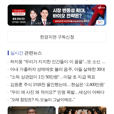
1
/
5
한경지면 구독신청
실시간
관련뉴스
허지웅 "우리가 지지한 인간들이 이 꼴을"...또 소신 발언
아내 가출하자 성매매女 불러 음주, 아들 살해한 30대
"소득 상관없이 1인 50만원"…이달 초 지급 목표
김원훈 주식 1억8천 올인했는데…현실은 '-2,400만원'
"우리 애 사진 왜 적어요?" 민원 폭발…세상이 어쩌다
"오래 참았죠? 자, 오늘이 그날이에요.."