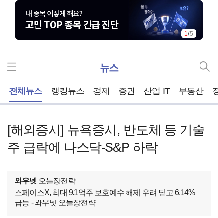
2
/
5
뉴스
홈
전체뉴스
랭킹뉴스
경제
증권
산업·IT
부동산
[해외증시] 뉴욕증시, 반도체 등 기술
주 급락에 나스닥-S&P 하락
와우넷
오늘장전략
스페이스X, 최대 9.1억주 보호예수 해제 우려 딛고 6.14%
급등 - 와우넷 오늘장전략