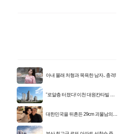
아내 몰래 처형과 목욕한 남자.. 충격!
"로얄층 터졌다! 이천 대원칸타빌 잔
여세대 긴급 공개"
대한민국을 뒤흔든 29cm 괴물남의
진실
부산 최고급 로또 아파트 선착순 줍줍