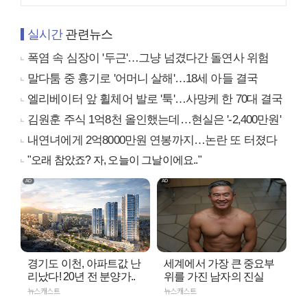
실시간
관련뉴스
폭염 속 심장이 '두근'…그냥 넘겼다간 돌연사 위험
말다툼 중 흉기로 '어머니 살해'…18세 아들 결국
엘리베이터 앞 휠체어 발로 '툭'…사망케 한 70대 결국
김원훈 주식 1억8천 올인했는데…현실은 '-2,400만원'
내연녀에게 2억8000만원 연봉까지…논란 또 터졌다
"오래 참았죠? 자, 오늘이 그날이에요.."
경기도 이천, 아파트값 난
세계에서 가장 큰 중요부
리났다! 20년 전 분양가..
위를 가진 남자의 진실
뉴스캐스트
뉴스캐스트