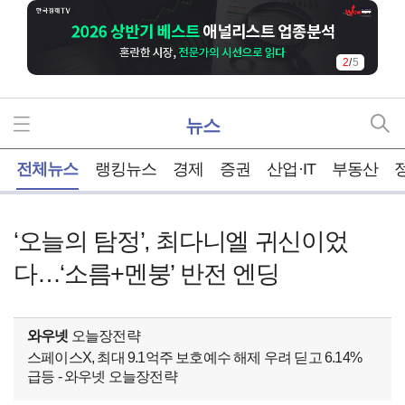
2
/
5
뉴스
홈
전체뉴스
랭킹뉴스
경제
증권
산업·IT
부동산
‘오늘의 탐정’, 최다니엘 귀신이었
다…‘소름+멘붕’ 반전 엔딩
와우넷
오늘장전략
스페이스X, 최대 9.1억주 보호예수 해제 우려 딛고 6.14%
급등 - 와우넷 오늘장전략