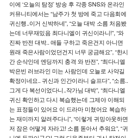
이에 ‘오늘의 탐정’ 방송 후 각종 SNS와 온라인
커뮤니티에서는 “남주가 첫 방에 죽고 다음회에
귀신행..이거 신박하네”, “오늘 대박 소름 처음봤
는데 너무재밌음 최다니엘이 귀신이라니!”, “와
진짜 반전 대박.. 애들 구하고 죽은건지 아니면
원래 죽은사람이었던건지 너무 궁금해요”, “한시
간 순삭인데 엔딩까지 충격 와 반전”, “최다니엘
박은빈 러브라인 미는 사람인데 오늘로 사약길
확정이네요.. 귀신과 인간이라니 슬프다”, “소름..
그게 다 복선이었다니..작가님 대박”, “최다니엘
귀신 확인하고 다시 복습했는데 그제야 이해되
는 표정들이 있어요 이 드라마 미쳤어요 복습하
는 재미까지 알려주다니”, “이렇게 귀밍아웃하면
저 잠은 어떻게 자라고! 소름 돋아서 추워요”, “귀
니엘 등판이군요! 그럼 다음주부터 귀신 탐정이