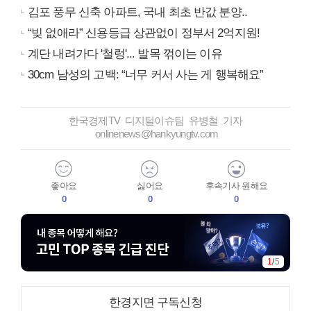
김포 풍무 신축 아파트, 국내 최초 반값 분양..
“빚 없애라” 신용등급 상관없이 정부서 2억지원!
계단 내려가다 '철렁'... 발목 꺾이는 이유
30cm 남성의 고백: “너무 커서 사는 게 행복해요”
한국경제TV 디지털이슈팀 유병철 기자
onlinenews@hankyungtv.com
좋아요
싫어요
후속기사 원해요
0
0
0
1
/
5
한경지면 구독신청