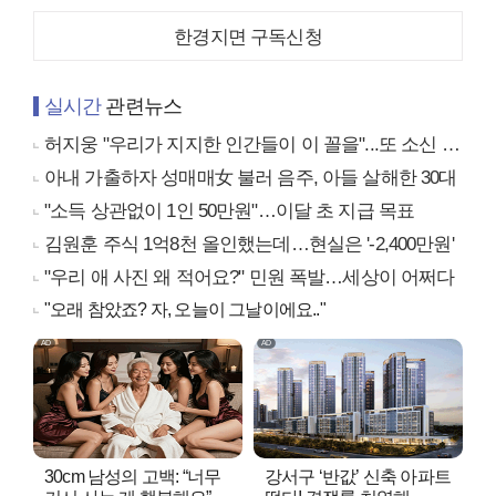
한경지면 구독신청
실시간
관련뉴스
허지웅 "우리가 지지한 인간들이 이 꼴을"...또 소신 발언
아내 가출하자 성매매女 불러 음주, 아들 살해한 30대
"소득 상관없이 1인 50만원"…이달 초 지급 목표
김원훈 주식 1억8천 올인했는데…현실은 '-2,400만원'
"우리 애 사진 왜 적어요?" 민원 폭발…세상이 어쩌다
"오래 참았죠? 자, 오늘이 그날이에요.."
30cm 남성의 고백: “너무
강서구 ‘반값’ 신축 아파트