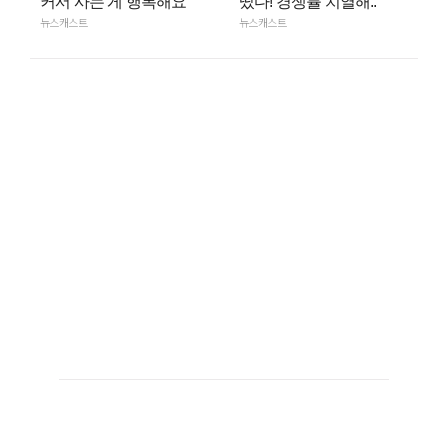
커서 사는 게 행복해요”
떴다! 경쟁률 치열해..
뉴스캐스트
뉴스캐스트