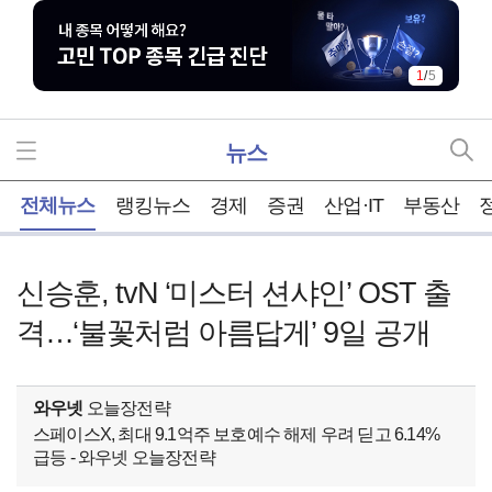
1
/
5
뉴스
홈
전체뉴스
랭킹뉴스
경제
증권
산업·IT
부동산
신승훈, tvN ‘미스터 션샤인’ OST 출
격…‘불꽃처럼 아름답게’ 9일 공개
와우넷
오늘장전략
스페이스X, 최대 9.1억주 보호예수 해제 우려 딛고 6.14%
급등 - 와우넷 오늘장전략