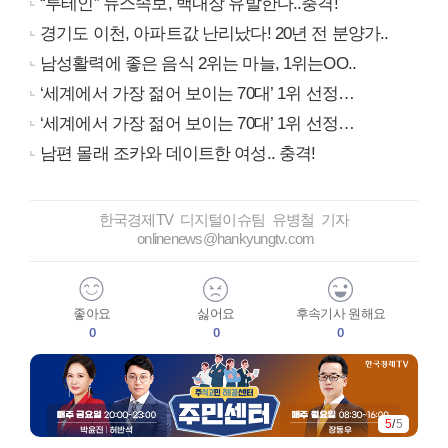
“루테인” 뉴스속보, 백내장 유발한다..충격!
경기도 이천, 아파트값 난리났다! 20년 전 분양가..
남성활력에 좋은 음식 2위는 마늘, 1위는OO..
‘세계에서 가장 젊어 보이는 70대’ 1위 선정…
‘세계에서 가장 젊어 보이는 70대’ 1위 선정…
남편 몰래 조카와 데이트한 여성.. 충격!
한국경제TV 디지털이슈팀 유병철 기자
onlinenews@hankyungtv.com
좋아요
싫어요
후속기사 원해요
0
0
0
5
/
5