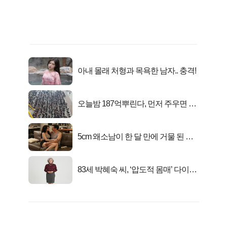
아내 몰래 처형과 목욕한 남자.. 충격!
오늘밤 187억뿌린다, 먼저 주우면 최
대1억..!
5cm 왜소남이 한 달 만에 거물 된 사
연
83세 박혜숙 씨, ‘압도적 몸매’ 다이어
트 신 등극