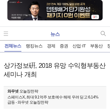
3
/
5
뉴스
홈
전체뉴스
랭킹뉴스
경제
증권
산업·IT
부동산
상가정보硏, 2018 유망 수익형부동산
세미나 개최
와우넷
오늘장전략
스페이스X, 최대 9.1억주 보호예수 해제 우려 딛고 6.14%
급등 - 와우넷 오늘장전략