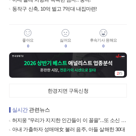
동작구 신축, 10억 벌고 7억대 내집마련!
좋아요
싫어요
후속기사 원해요
0
0
0
2
/
5
한경지면 구독신청
실시간
관련뉴스
허지웅 "우리가 지지한 인간들이 이 꼴을"...또 소신 발언
아내 가출하자 성매매女 불러 음주, 아들 살해한 30대