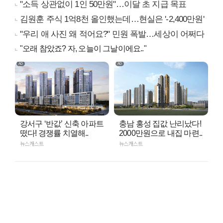
"소득 상관없이 1인 50만원"…이달 초 지급 목표
김원훈 주식 1억8천 올인했는데…현실은 '-2,400만원'
"우리 애 사진 왜 적어요?" 민원 폭발…세상이 어쩌다
"오래 참았죠? 자, 오늘이 그날이에요.."
강서구 ‘반값’ 신축 아파트
충남 홍성 집값 난리났다!
떴다! 경쟁률 치열해..
2000만원으로 내집 마련..
뉴스캐스트
뉴스캐스트