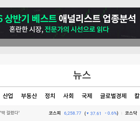
글삭' 해명
뉴스
자 인정
입장과 무관"
산업
부동산
정치
사회
국제
글로벌경제
칼
'딱 걸렸다'
코스피
6,258.77
0.6%
)
코스닥
(
37.61
TV프로그램
와우