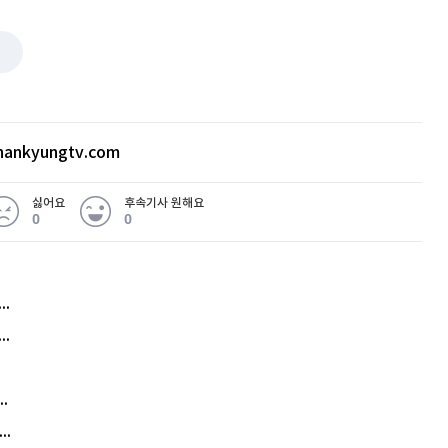
ankyungtv.com
싫어요
후속기사 원해요
0
0
허지웅 "우리가 지지한 인간들이 이 꼴을"...또 소신 발언
아내 가출하자 성매매女 불러 음주, 아들 살해한 30대
김원훈 주식 1억8천 올인했는데…현실은 '-2,400만원'
"우리 애 사진 왜 적어요?" 민원 폭발…세상이 어쩌다