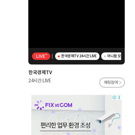
한국경제TV 24시간 LIVE
머니팜 모닝라이브 
한국경제TV
24시간 LIVE
채팅참여