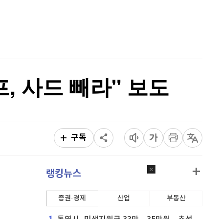
퀀텀
916
(
-0.44%
)
홈
AI추천
이더리움 클래식
9,210
(
1.21%
)
품
마켓이슈
특징주
이벤트
비트코인
91,798,000
(
-0.04%
)
프, 사드 빼라" 보도
구독
랭킹뉴스
증권·경제
산업
부동산
1