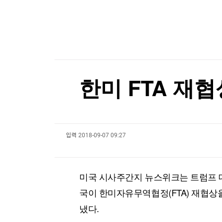
한국경제TV
뉴스홈
與 3선 의원 "폐버스로 청년주택을"…역풍 일자 '
머니팜 모닝라이브
증권
굿모닝 작전
금융
與 3선 의원 "폐버스로 청년주택을"…역풍 일자 '
오늘장 뭐사지?
부동산
[오후5시] 뉴스플러스
사회
온로드 (ON ROAD) 인사이트
글로벌경제
한미 FTA 재협
랭킹뉴스
입력
2018-09-07 09:27
미네르바아카데미
증권 데이터
스페셜강의
특징주 뉴스
미국 시사주간지 뉴스위크는 트럼프 대
투자/재테크
매매신호 (랭킹100
부동산/세무
투자분석
국이 한미자유무역협정(FTA) 재협상
산업
국내증시
냈다.
[모집-3기-] 돈버는 트레이딩 투자 북클럽
환율