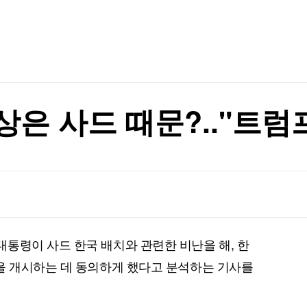
TV홈
무료방송
전체뉴스
글삭' 해명
증권
파트너스
경제
종목핫라인
추천 상
산업
글삭' 해명
경제
오늘의 
정치
생활경제
수익후기
국제
기업·CEO
이벤트
칼럼·연재
상은 사드 때문?.."트럼
특집방송
전체 프로그램
채널/편성
지역별채널
통령이 사드 한국 배치와 관련한 비난을 해, 한
)
편성표
을 개시하는 데 동의하게 했다고 분석하는 기사를