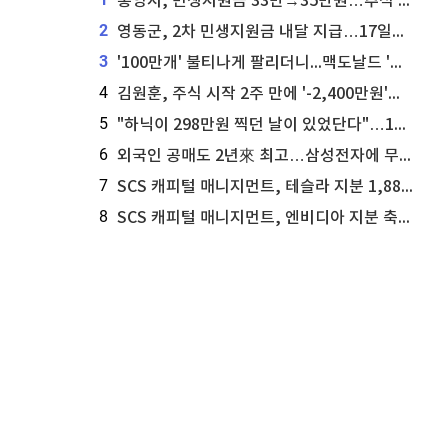
통영시, 민생지원금 33만→35만원…추석 전 푼다
2
영동군, 2차 민생지원금 내달 지급…17일부터 신청 접수
3
'100만개' 불티나게 팔리더니...맥도날드 '충주찰옥수수버거' 돌연 판매 종료
4
김원훈, 주식 시작 2주 만에 '-2,400만원'…"차 한 대 값 날렸다"
5
"하닉이 298만원 찍던 날이 있었단다"…100만 클릭 '전래동화' 정체
6
외국인 공매도 2년來 최고…삼성전자에 무슨일이 [B급기자의 B급리포트]
7
SCS 캐피털 매니지먼트, 테슬라 지분 1,889주 추가 매수
8
SCS 캐피털 매니지먼트, 엔비디아 지분 축소...8,590주 매도