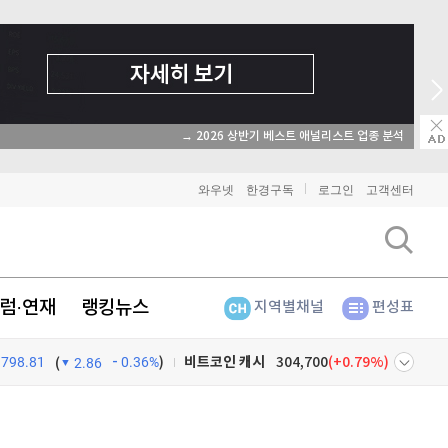
→ 온라인 투자교육은 미네르바아카데미 / minervaacademy.co.kr
비트코인
91,798,000
(
-0.04%
)
와우넷
한경구독
로그인
고객센터
이더리움
2,705,000
(
-0.33%
)
리플
1,459
(
-1.89%
)
럼·연재
랭킹뉴스
지역별채널
편성표
비트코인 캐시
304,700
(
0.79%
)
798.81
0.36%
)
이오스
896
(
-0.45%
)
(
2.86
비트코인 골드
1,313
(
-763.82%
)
넷
주식창