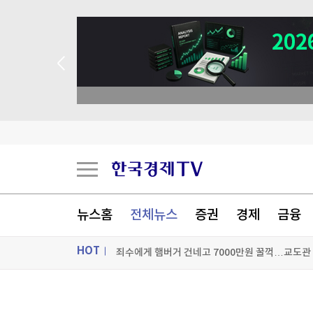
 애널리스트 업종 분석
與 3선 의원 "폐버스로 청년주택을"…역풍 일자 '
'장윤기 사건' 피해자 구하려다 다친 고교생, 의상
與, 황희 '폐버스 청년주택' 제안에 선긋기…"당 
뉴스홈
전체뉴스
증권
경제
금융
죄수에게 햄버거 건네고 7000만원 꿀꺽…교도관 
HOT
[포토+] 박정민, '멋짐 가득한 모습~'
"나야, '흑백요리사' 시즌3"
ON AIR
뉴스
[온에어] 더 워룸