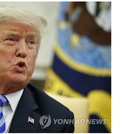
퀀텀
이더리움 클래식
9