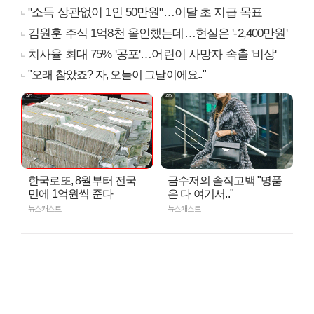
"소득 상관없이 1인 50만원"…이달 초 지급 목표
김원훈 주식 1억8천 올인했는데…현실은 '-2,400만원'
치사율 최대 75% '공포'…어린이 사망자 속출 '비상'
"오래 참았죠? 자, 오늘이 그날이에요.."
한국로또, 8월부터 전국
금수저의 솔직고백 "명품
민에 1억원씩 준다
은 다 여기서.."
뉴스캐스트
뉴스캐스트