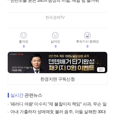
한반도를 흔든 28cm 남성의 비밀, 매일 밤 즐거워
한국경제TV
좋아요
싫어요
후속기사 원해요
0
0
0
2
/
3
한경지면 구독신청
실시간
관련뉴스
'패러디 여왕' 이수지 "제 불찰이자 책임" 사과, 무슨 일
아내 가출하자 성매매女 불러 음주, 아들 살해한 30대