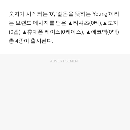
숫자가 시작되는 ‘0’, ‘젊음을 뜻하는 Young’이라
는 브랜드 메시지를 담은 ▲티셔츠(0티),▲모자
(0캡) ▲휴대폰 케이스(0케이스), ▲에코백(0백)
총 4종이 출시된다.
ADVERTISEMENT