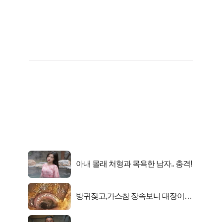
아내 몰래 처형과 목욕한 남자.. 충격!
방귀잦고,가스참 장속보니 대장이아
니라..