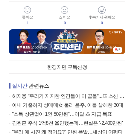
좋아요
싫어요
후속기사 원해요
1
0
0
5
/
5
한경지면 구독신청
실시간
관련뉴스
허지웅 "우리가 지지한 인간들이 이 꼴을"...또 소신 발언
아내 가출하자 성매매女 불러 음주, 아들 살해한 30대
"소득 상관없이 1인 50만원"…이달 초 지급 목표
김원훈 주식 1억8천 올인했는데…현실은 '-2,400만원'
"우리 애 사진 왜 적어요?" 민원 폭발…세상이 어쩌다