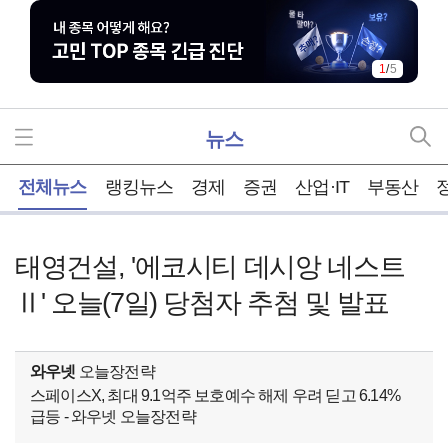
1
/
5
뉴스
홈
전체뉴스
랭킹뉴스
경제
증권
산업·IT
부동산
태영건설, '에코시티 데시앙 네스트
Ⅱ' 오늘(7일) 당첨자 추첨 및 발표
와우넷
오늘장전략
스페이스X, 최대 9.1억주 보호예수 해제 우려 딛고 6.14%
급등 - 와우넷 오늘장전략