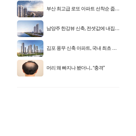
부산 최고급 로또 아파트 선착순 줍줍
떴다!
남양주 한강뷰 신축, 전셋값에 내집마
련!
김포 풍무 신축 아파트, 국내 최초 반
값 분양..
머리 왜 빠지나 봤더니.. “충격”