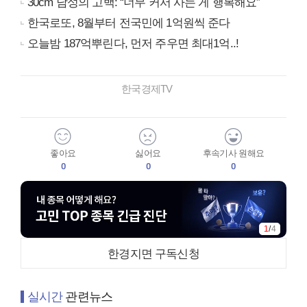
30cm 남성의 고백: “너무 커서 사는 게 행복해요”
한국로또, 8월부터 전국민에 1억원씩 준다
오늘밤 187억뿌린다, 먼저 주우면 최대1억..!
한국경제TV
좋아요
싫어요
후속기사 원해요
0
0
0
1
/
4
한경지면 구독신청
실시간
관련뉴스