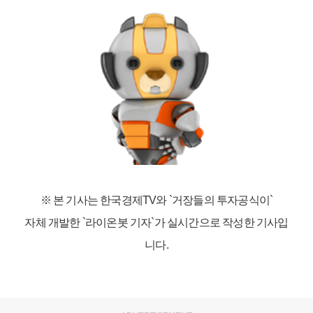
※ 본 기사는 한국경제TV와
`거장들의 투자공식이`
자체 개발한 `라이온봇 기자`가 실시간으로 작성한 기사입
니다.