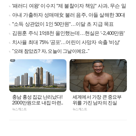
'패러디 여왕' 이수지 "제 불찰이자 책임" 사과, 무슨 일
아내 가출하자 성매매女 불러 음주, 아들 살해한 30대
"소득 상관없이 1인 50만원"…이달 초 지급 목표
김원훈 주식 1억8천 올인했는데…현실은 '-2,400만원'
치사율 최대 75% '공포'…어린이 사망자 속출 '비상'
"오래 참았죠? 자, 오늘이 그날이에요.."
충남 홍성 집값 난리났다!
세계에서 가장 큰 중요부
2000만원으로 내집 마련..
위를 가진 남자의 진실
뉴스캐스트
뉴스캐스트