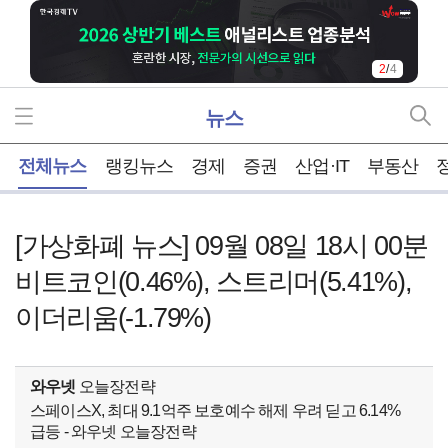
2
/
4
뉴스
홈
전체뉴스
랭킹뉴스
경제
증권
산업·IT
부동산
[가상화폐 뉴스] 09월 08일 18시 00분
비트코인(0.46%), 스트리머(5.41%),
이더리움(-1.79%)
와우넷
오늘장전략
스페이스X, 최대 9.1억주 보호예수 해제 우려 딛고 6.14%
급등 - 와우넷 오늘장전략