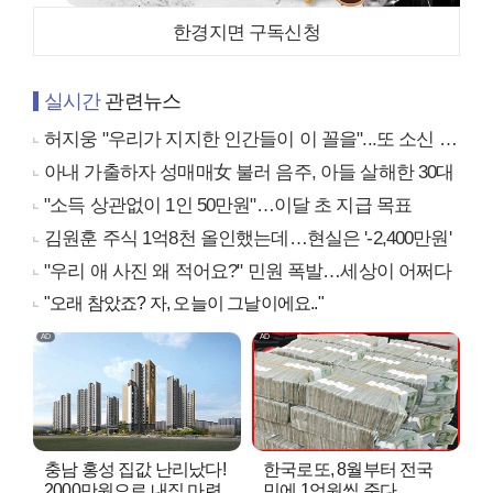
한경지면 구독신청
실시간
관련뉴스
허지웅 "우리가 지지한 인간들이 이 꼴을"...또 소신 발언
아내 가출하자 성매매女 불러 음주, 아들 살해한 30대
"소득 상관없이 1인 50만원"…이달 초 지급 목표
김원훈 주식 1억8천 올인했는데…현실은 '-2,400만원'
"우리 애 사진 왜 적어요?" 민원 폭발…세상이 어쩌다
"오래 참았죠? 자, 오늘이 그날이에요.."
충남 홍성 집값 난리났다!
한국로또, 8월부터 전국
2000만원으로 내집 마련..
민에 1억원씩 준다