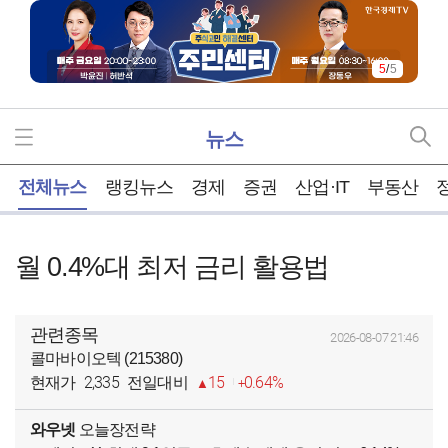
5
/
5
뉴스
홈
전체뉴스
랭킹뉴스
경제
증권
산업·IT
부동산
월 0.4%대 최저 금리 활용법
관련종목
2026-08-07 21:46
콜마바이오텍 (215380)
2,335
15
0.64%
현재가
전일대비
와우넷
오늘장전략