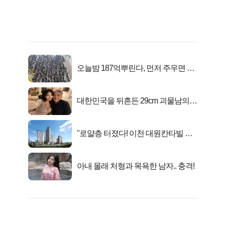
오늘밤 187억뿌린다, 먼저 주우면 최
대1억..!
대한민국을 뒤흔든 29cm 괴물남의
진실
"로얄층 터졌다! 이천 대원칸타빌 잔
여세대 긴급 공개"
아내 몰래 처형과 목욕한 남자.. 충격!