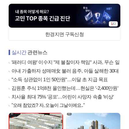
1
/
2
한경지면 구독신청
실시간
관련뉴스
'패러디 여왕' 이수지 "제 불찰이자 책임" 사과, 무슨 일
아내 가출하자 성매매女 불러 음주, 아들 살해한 30대
"소득 상관없이 1인 50만원"…이달 초 지급 목표
김원훈 주식 1억8천 올인했는데…현실은 '-2,400만원'
치사율 최대 75% '공포'…어린이 사망자 속출 '비상'
"오래 참았죠? 자, 오늘이 그날이에요.."