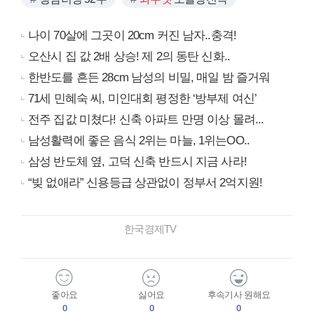
나이 70살에 그곳이 20cm 커진 남자..충격!
오산시 집 값 2배 상승! 제 2의 동탄 신화..
한반도를 흔든 28cm 남성의 비밀, 매일 밤 즐거워
71세 민혜숙 씨, 미인대회 평정한 ‘방부제 여신’
전주 집값 미쳤다! 신축 아파트 만명 이상 몰려...
남성활력에 좋은 음식 2위는 마늘, 1위는OO..
삼성 반도체 옆, 고덕 신축 반드시 지금 사라!
“빚 없애라” 신용등급 상관없이 정부서 2억지원!
한국경제TV
좋아요
싫어요
후속기사 원해요
0
0
0