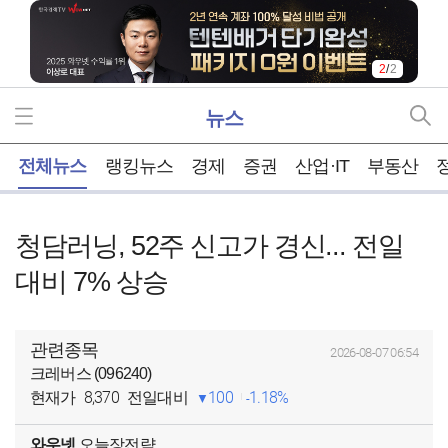
2
/
2
뉴스
홈
전체뉴스
랭킹뉴스
경제
증권
산업·IT
부동산
청담러닝, 52주 신고가 경신... 전일
대비 7% 상승
관련종목
2026-08-07 06:54
크레버스 (096240)
8,370
100
1.18%
현재가
전일대비
와우넷
오늘장전략