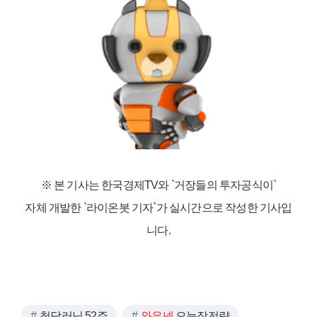
※ 본 기사는 한국경제TV와
`거장들의 투자공식이`
자체 개발한 `라이온봇 기자`가 실시간으로 작성한 기사입
니다.
청담러닝 52주
와우넷
오늘장전략