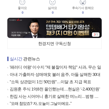
좋아요
싫어요
후속기사 원해요
0
0
0
2
/
3
한경지면 구독신청
실시간
관련뉴스
'패러디 여왕' 이수지 "제 불찰이자 책임" 사과, 무슨 일
아내 가출하자 성매매女 불러 음주, 아들 살해한 30대
"소득 상관없이 1인 50만원"…이달 초 지급 목표
김원훈 주식 1억8천 올인했는데…현실은 '-2,400만원'
한집 사는 시어머니 흉기로 살해한 며느리…범행 동기는
"오래 참았죠? 자, 오늘이 그날이에요.."