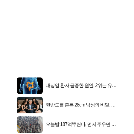
대장암 환자 급증한 원인, 2위는 유산
균 1위는OO..
한반도를 흔든 28cm 남성의 비밀, 매
일 밤 즐거워
오늘밤 187억뿌린다, 먼저 주우면 최
대1억..!