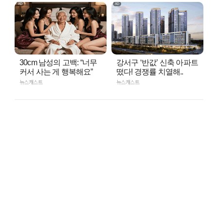
30cm 남성의 고백: “너무
강서구 ‘반값’ 신축 아파트
커서 사는 게 행복해요”
떴다! 경쟁률 치열해..
뉴스캐스트
뉴스캐스트