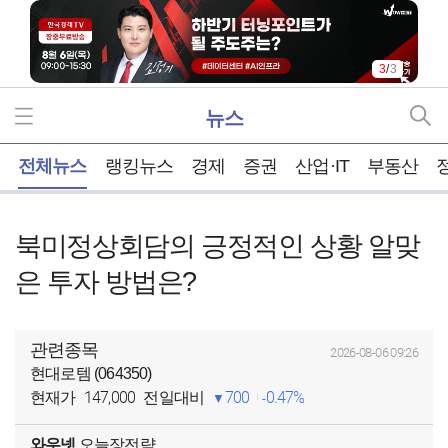
3
/
3
뉴스
홈
전체뉴스
랭킹뉴스
경제
증권
산업·IT
부동산
북미정상회담의 긍정적인 상황 알맞
은 투자 방법은?
관련종목
2026-08-06 09:26
현대로템 (064350)
147,000
700
0.47%
현재가
전일대비
와우넷
오늘장전략