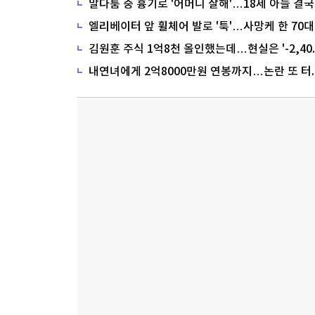
말다툼 중 흉기로 '어머니 살해'…18세 아들 결국
내연녀