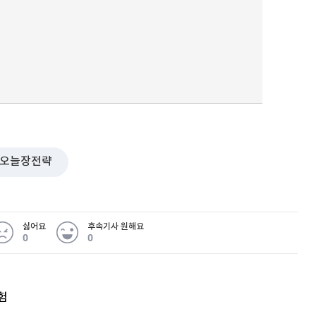
오늘장전략
싫어요
후속기사 원해요
0
0
험