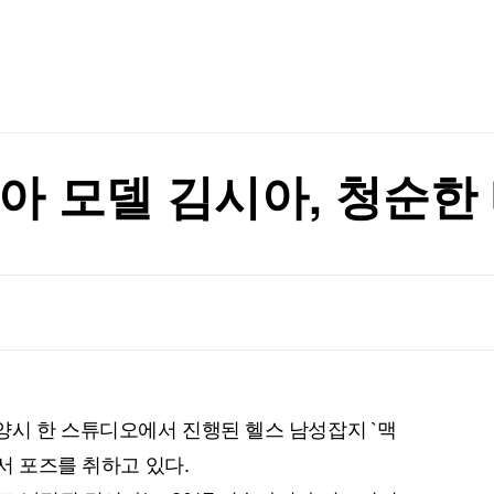
TV홈
무료방송
전체뉴스
9% 인상
증권
파트너스
경제
종목핫라인
추천 상
산업
경제
오늘의 
정치
생활경제
수익후기
국제
기업·CEO
이벤트
칼럼·연재
아 모델 김시아, 청순한
특집방송
표는 박빙
전체 프로그램
표는 박빙
채널/편성
지역별채널
)
편성표
시 한 스튜디오에서 진행된 헬스 남성잡지 `맥
에서 포즈를 취하고 있다.