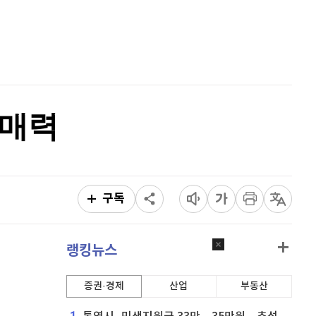
리플
1,458
(
-0.62%
)
홈
AI추천
비트코인 캐시
304,200
(
-0.7%
)
품
마켓이슈
이오스
896
(
-0.45%
)
특징주
이벤트
비트코인 골드
1,313
(
-763.82%
)
 매력
퀀텀
941
(
1.62%
)
이더리움 클래식
9,135
(
-0.61%
)
비트코인
91,272,000
(
-0.26%
)
구독
랭킹뉴스
증권·경제
산업
부동산
1