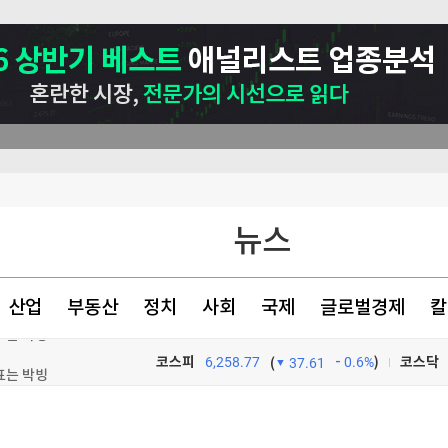
뉴스
산업
부동산
정치
사회
국제
글로벌경제
칼
표는 박빙
코스피
6,258.77
0.6%
)
코스닥
(
37.61
원 손실"
TV프로그램
와우
호르무즈 폐쇄"(종합)