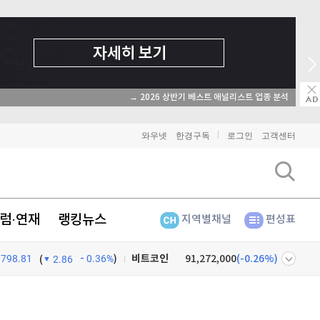
→ 2026 상반기 베스트 애널리스트 업종 분석
와우넷
한경구독
로그인
고객센터
럼·연재
랭킹뉴스
지역별채널
편성표
비트코인
91,272,000
(
-0.26%
)
798.81
0.36%
)
(
2.86
이더리움
2,703,000
(
0%
)
넷
주식창