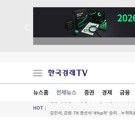
뉴스홈
전체뉴스
증권
경제
금융
김민석, 강원·TK 경선서 '4%p차' 승리…누적득
HOT
우크라, '40일 작전' 성공 선언…"러 물류망 17조
ON AIR
뉴스
이란, 美에 병력철수·배상금 요구…"충족시까지 