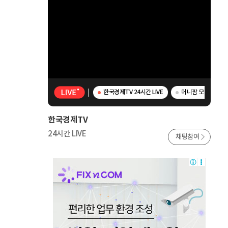
한국경제TV 24시간 LIVE
머니팜 모닝라이브 
한국경제TV
24시간 LIVE
채팅참여