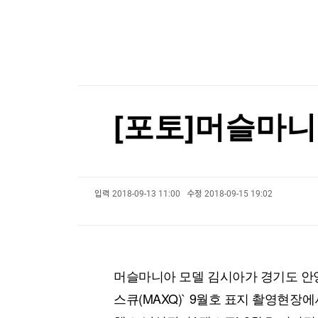
한국경제TV
뉴스홈
'보름달 빵' 이젠 2천원이라니...삼립, 빵값 평균 
머니팜 모닝라이브
증권
굿모닝 작전
[포토+] 박정민, '멋짐 가득한 모습~'
금융
오늘장 뭐사지?
부동산
"나야, '흑백요리사' 시즌3"
[오후5시] 뉴스플러스
사회
온로드 (ON ROAD) 인사이트
글로벌경제
[온에어] 국고처 4부
[포토]머슬마니
랭킹뉴스
김민석, 강원·TK 경선서 '4%p차' 승리…누적득
김민석, 강원·TK 경선서 '4%p차' 승리…누적득
입력
2018-09-13 11:00
수정
2018-09-15 19:02
미네르바아카데미
증권 데이터
스페셜강의
특징주 뉴스
투자/재테크
매매신호 (랭킹100
부동산/세무
투자분석
머슬마니아 모델 김시아가 경기도 안양
산업
국내증시
스큐(MAXQ)` 9월호 표지 촬영현장
[모집-3기-] 돈버는 트레이딩 투자 북클럽
환율