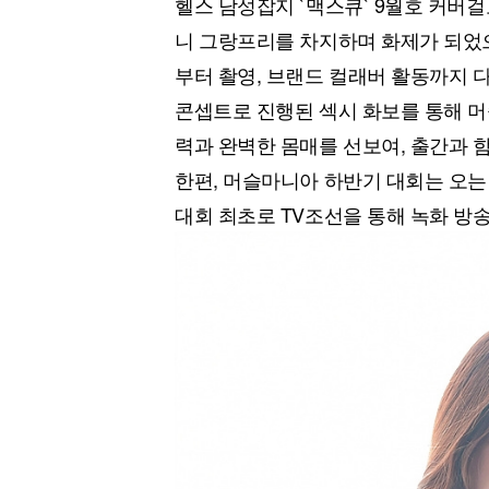
헬스 남성잡지 `맥스큐` 9월호 커버걸
[할인50%] 한·미 투자 올인원 클래스
해외증시
니 그랑프리를 차지하며 화제가 되었으
부터 촬영, 브랜드 컬래버 활동까지 
콘셉트로 진행된 섹시 화보를 통해 
력과 완벽한 몸매를 선보여, 출간과 함
한편, 머슬마니아 하반기 대회는 오는 
대회 최초로 TV조선을 통해 녹화 방