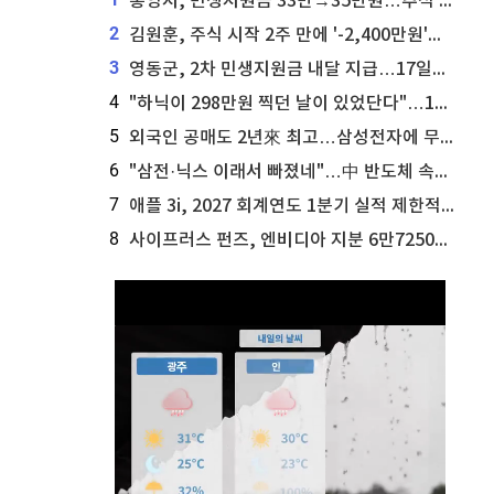
통영시, 민생지원금 33만→35만원…추석 전 푼다
2
김원훈, 주식 시작 2주 만에 '-2,400만원'…"차 한 대 값 날렸다"
3
영동군, 2차 민생지원금 내달 지급…17일부터 신청 접수
4
"하닉이 298만원 찍던 날이 있었단다"…100만 클릭 '전래동화' 정체
5
외국인 공매도 2년來 최고…삼성전자에 무슨일이 [B급기자의 B급리포트]
6
"삼전·닉스 이래서 빠졌네"…中 반도체 속사정 [B급기자의 B급리포트]
7
애플 3i, 2027 회계연도 1분기 실적 제한적 검토 통과
8
사이프러스 펀즈, 엔비디아 지분 6만7250주 매각