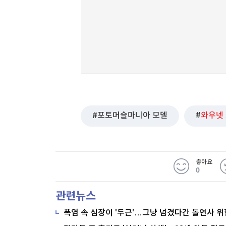
포토머슬마니아 모델
와우넷
좋아요
0
관련뉴스
폭염 속 심장이 '두근'…그냥 넘겼다간 돌연사 위