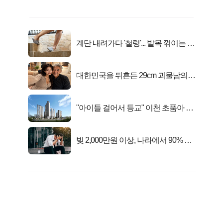
계단 내려가다 '철렁'... 발목 꺾이는 이
유
대한민국을 뒤흔든 29cm 괴물남의
진실
"아이들 걸어서 등교" 이천 초품아 신
축 아파트 잔여세대 공개
빚 2,000만원 이상, 나라에서 90% 갚
아준다!