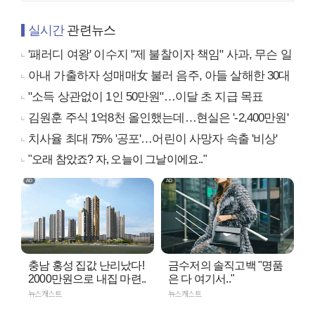
실시간
관련뉴스
'패러디 여왕' 이수지 "제 불찰이자 책임" 사과, 무슨 일
아내 가출하자 성매매女 불러 음주, 아들 살해한 30대
"소득 상관없이 1인 50만원"…이달 초 지급 목표
김원훈 주식 1억8천 올인했는데…현실은 '-2,400만원'
치사율 최대 75% '공포'…어린이 사망자 속출 '비상'
"오래 참았죠? 자, 오늘이 그날이에요.."
충남 홍성 집값 난리났다!
금수저의 솔직고백 "명품
2000만원으로 내집 마련..
은 다 여기서.."
뉴스캐스트
뉴스캐스트