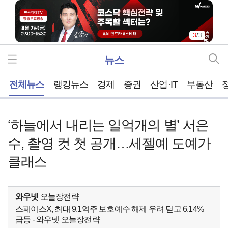
3
/
3
뉴스
홈
전체뉴스
랭킹뉴스
경제
증권
산업·IT
부동산
‘하늘에서 내리는 일억개의 별’ 서은
수, 촬영 컷 첫 공개…세젤예 도예가
클래스
와우넷
오늘장전략
스페이스X, 최대 9.1억주 보호예수 해제 우려 딛고 6.14%
급등 - 와우넷 오늘장전략