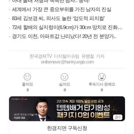
아내 몰래 처형과 목욕한 남자.. 충격!
세계에서 가장 큰 중요부위를 가진 남자의 진실
83세 김보경 씨, 의사도 놀란 ‘압도적 피지컬’
72세 할배의 실지렁이(6.9cm)가 30cm 망치로 진화…
경기도 이천, 아파트값 난리났다! 20년 전 분양가..
한국경제TV 디지털이슈팀 유병철 기자
onlinenews@hankyungtv.com
좋아요
싫어요
후속기사 원해요
0
0
0
2
/
3
한경지면 구독신청