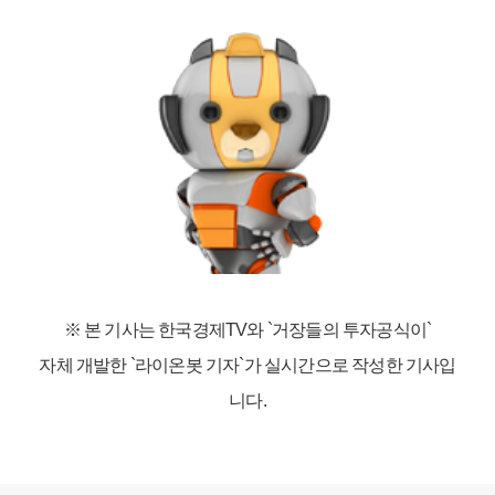
※ 본 기사는 한국경제TV와
`거장들의 투자공식이`
자체 개발한 `라이온봇 기자`가 실시간으로 작성한 기사입
니다.