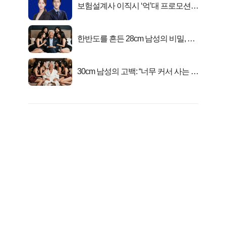
보험설계사 이직시 ‘억’대 프로모션!
키움에셋!
한반도를 흔든 28cm 남성의 비밀, 매
일 밤 즐거워
30cm 남성의 고백: “너무 커서 사는 게
행복해요”