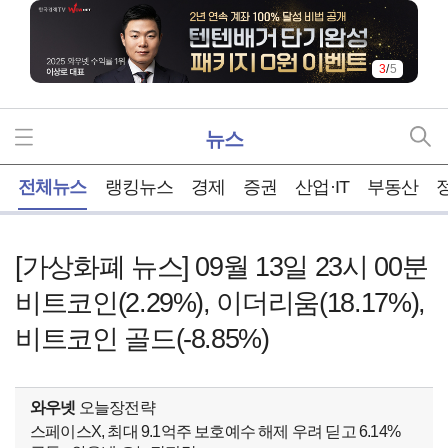
4
/
5
뉴스
홈
전체뉴스
랭킹뉴스
경제
증권
산업·IT
부동산
[가상화폐 뉴스] 09월 13일 23시 00분
비트코인(2.29%), 이더리움(18.17%),
비트코인 골드(-8.85%)
와우넷
오늘장전략
스페이스X, 최대 9.1억주 보호예수 해제 우려 딛고 6.14%