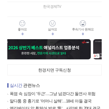
한국경제TV
좋아요
싫어요
후속기사 원해요
0
0
0
3
/
5
한경지면 구독신청
실시간
관련뉴스
폭염 속 심장이 '두근'…그냥 넘겼다간 돌연사 위험
말다툼 중 흉기로 '어머니 살해'…18세 아들 결국
엘리베이터 앞 휠체어 발로 '툭'…사망케 한 70대 결국