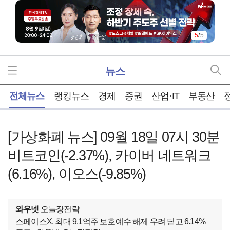
5
/
5
뉴스
홈
전체뉴스
랭킹뉴스
경제
증권
산업·IT
부동산
[가상화폐 뉴스] 09월 18일 07시 30분
비트코인(-2.37%), 카이버 네트워크
(6.16%), 이오스(-9.85%)
와우넷
오늘장전략
스페이스X, 최대 9.1억주 보호예수 해제 우려 딛고 6.14%