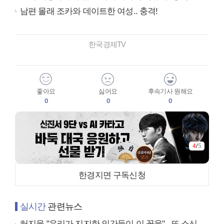
남편 몰래 조카와 데이트한 여성.. 충격!
한국경제TV
좋아요
싫어요
후속기사 원해요
0
0
0
4
/
5
한경지면 구독신청
실시간
관련뉴스
허지웅 "우리가 지지한 인간들이 이 꼴을"...또 소신 발언