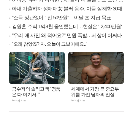
아내 가출하자 성매매女 불러 음주, 아들 살해한 30대
"소득 상관없이 1인 50만원"…이달 초 지급 목표
김원훈 주식 1억8천 올인했는데…현실은 '-2,400만원'
"우리 애 사진 왜 적어요?" 민원 폭발…세상이 어쩌다
"오래 참았죠? 자, 오늘이 그날이에요.."
금수저의 솔직고백 "명품
세계에서 가장 큰 중요부
은 다 여기서.."
위를 가진 남자의 진실
뉴스캐스트
뉴스캐스트