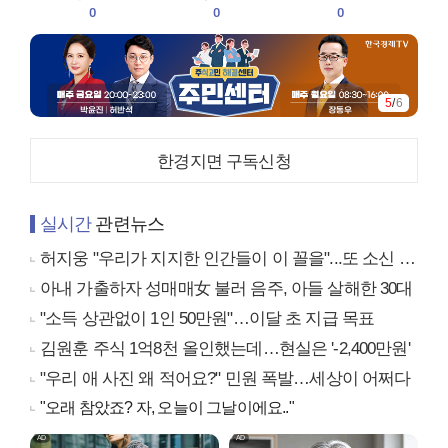
0
0
0
5
/
6
한경지면 구독신청
실시간
관련뉴스
허지웅 "우리가 지지한 인간들이 이 꼴을"...또 소신 발언
아내 가출하자 성매매女 불러 음주, 아들 살해한 30대
"소득 상관없이 1인 50만원"…이달 초 지급 목표
김원훈 주식 1억8천 올인했는데…현실은 '-2,400만원'
"우리 애 사진 왜 적어요?" 민원 폭발…세상이 어쩌다
"오래 참았죠? 자, 오늘이 그날이에요.."