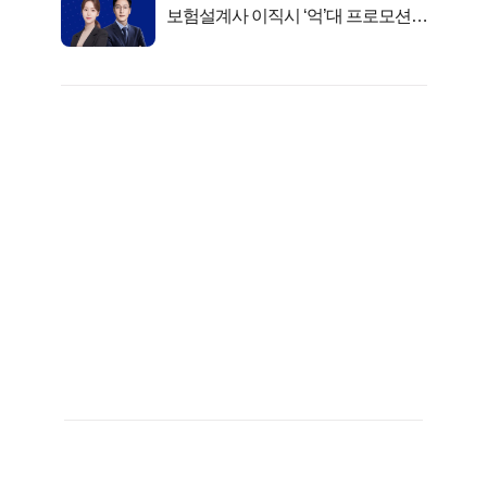
보험설계사 이직시 ‘억’대 프로모션!
키움에셋!