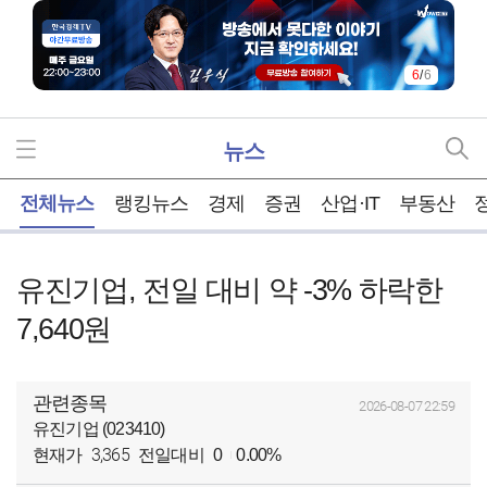
6
/
6
뉴스
홈
전체뉴스
랭킹뉴스
경제
증권
산업·IT
부동산
유진기업, 전일 대비 약 -3% 하락한
7,640원
관련종목
2026-08-07 22:59
유진기업 (023410)
3,365
현재가
전일대비
0
0.00%