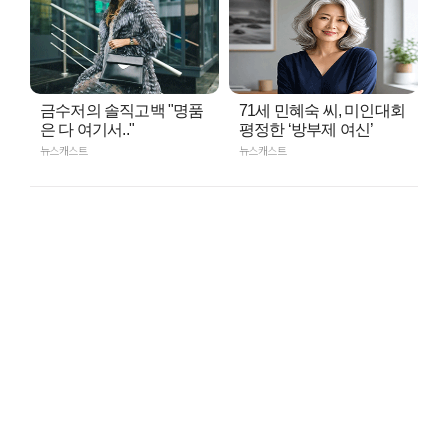
금수저의 솔직고백 "명품
71세 민혜숙 씨, 미인대회
은 다 여기서.."
평정한 ‘방부제 여신’
뉴스캐스트
뉴스캐스트