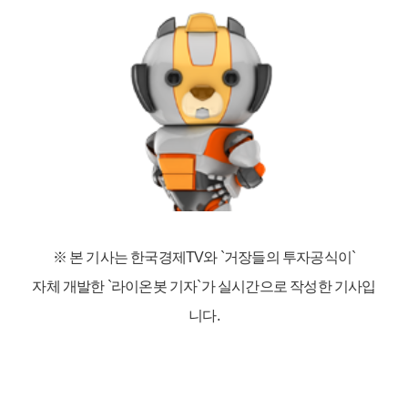
※ 본 기사는 한국경제TV와
`거장들의 투자공식이`
자체 개발한 `라이온봇 기자`가 실시간으로 작성한 기사입
니다.