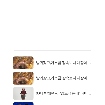
방귀잦고,가스참 장속보니 대장이아
니라..
방귀잦고,가스참 장속보니 대장이아
니라..
83세 박혜숙 씨, ‘압도적 몸매’ 다이어
트 신 등극