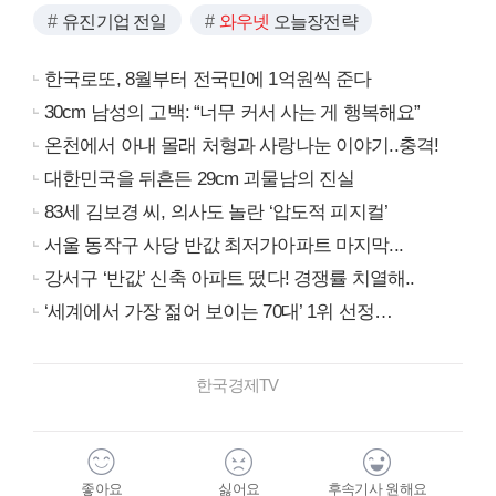
유진기업 전일
와우넷
오늘장전략
한국로또, 8월부터 전국민에 1억원씩 준다
30cm 남성의 고백: “너무 커서 사는 게 행복해요”
온천에서 아내 몰래 처형과 사랑나눈 이야기..충격!
대한민국을 뒤흔든 29cm 괴물남의 진실
83세 김보경 씨, 의사도 놀란 ‘압도적 피지컬’
서울 동작구 사당 반값 최저가아파트 마지막...
강서구 ‘반값’ 신축 아파트 떴다! 경쟁률 치열해..
‘세계에서 가장 젊어 보이는 70대’ 1위 선정…
한국경제TV
좋아요
싫어요
후속기사 원해요