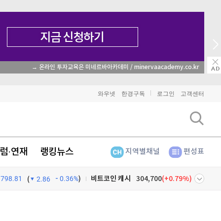
→ 온라인 투자교육은 미네르바아카데미 / minervaacademy.co.kr
비트코인
91,798,000
(
-0.04%
)
와우넷
한경구독
로그인
고객센터
이더리움
2,705,000
(
-0.33%
)
리플
1,459
(
-1.89%
)
럼·연재
랭킹뉴스
지역별채널
편성표
비트코인 캐시
304,700
(
0.79%
)
798.81
0.36%
)
이오스
896
(
-0.45%
)
(
2.86
비트코인 골드
1,313
(
-763.82%
)
넷
주식창