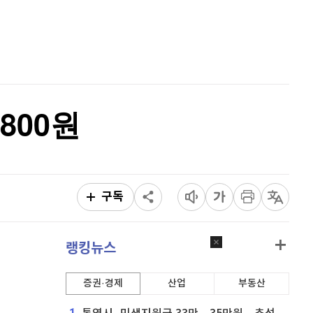
퀀텀
916
(
-0.44%
)
홈
AI추천
이더리움 클래식
9,210
(
1.21%
)
품
마켓이슈
특징주
이벤트
비트코인
91,798,000
(
-0.04%
)
800원
구독
랭킹뉴스
증권·경제
산업
부동산
1