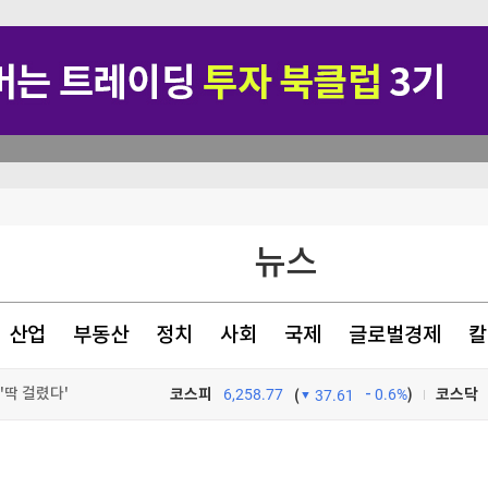
글삭' 해명
뉴스
자 인정
입장과 무관"
산업
부동산
정치
사회
국제
글로벌경제
칼
'딱 걸렸다'
코스피
6,258.77
0.6%
)
코스닥
(
37.61
TV프로그램
와우