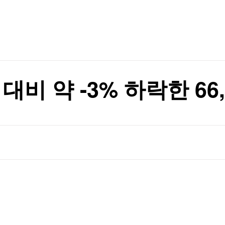
TV홈
무료방송
전체뉴스
글삭' 해명
증권
파트너스
경제
종목핫라인
추천 상
산업
글삭' 해명
경제
오늘의 
정치
생활경제
수익후기
국제
기업·CEO
이벤트
칼럼·연재
대비 약 -3% 하락한 66,
특집방송
전체 프로그램
채널/편성
지역별채널
)
편성표