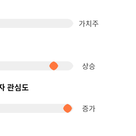
퀀텀
이더리움 클래식
9