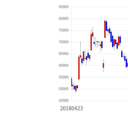
[할인50%] 한·미 투자 올인원 클래스
해외증시