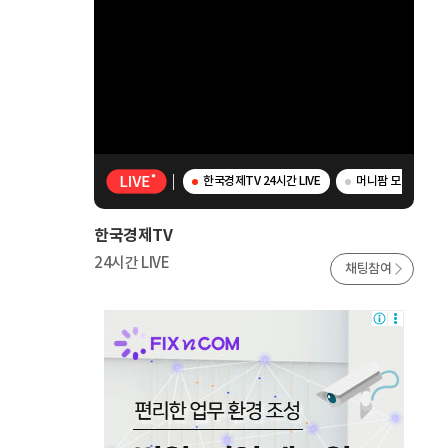
한국경제TV 24시간 LIVE
머니팜 모닝라이브 
한국경제TV
24시간 LIVE
채팅참여