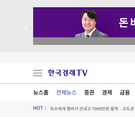
 애널리스트 업종 분석
與 3선 의원 "폐버스로 청년주택을"…역풍 일자 '
'장윤기 사건' 피해자 구하려다 다친 고교생, 의상
與, 황희 '폐버스 청년주택' 제안에 선긋기…"당 
뉴스홈
전체뉴스
증권
경제
금융
죄수에게 햄버거 건네고 7000만원 꿀꺽…교도관 
HOT
[포토+] 박정민, '멋짐 가득한 모습~'
"나야, '흑백요리사' 시즌3"
ON AIR
뉴스
[온에어] 더 워룸