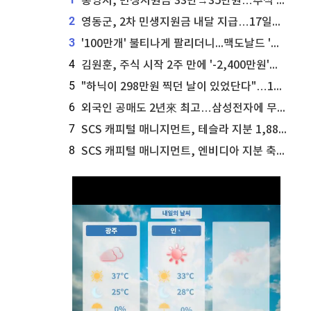
통영시, 민생지원금 33만→35만원…추석 전 푼다
2
영동군, 2차 민생지원금 내달 지급…17일부터 신청 접수
3
'100만개' 불티나게 팔리더니...맥도날드 '충주찰옥수수버거' 돌연 판매 종료
4
김원훈, 주식 시작 2주 만에 '-2,400만원'…"차 한 대 값 날렸다"
5
"하닉이 298만원 찍던 날이 있었단다"…100만 클릭 '전래동화' 정체
6
외국인 공매도 2년來 최고…삼성전자에 무슨일이 [B급기자의 B급리포트]
7
SCS 캐피털 매니지먼트, 테슬라 지분 1,889주 추가 매수
8
SCS 캐피털 매니지먼트, 엔비디아 지분 축소...8,590주 매도