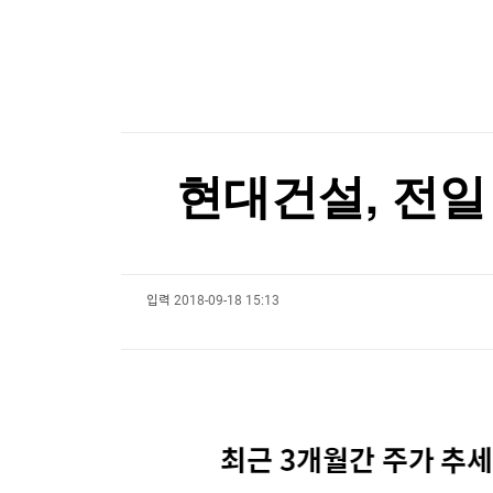
한국경제TV
뉴스홈
與 3선 의원 "폐버스로 청년주택을"…역풍 일자 '
머니팜 모닝라이브
증권
굿모닝 작전
금융
與 3선 의원 "폐버스로 청년주택을"…역풍 일자 '
오늘장 뭐사지?
부동산
[오후5시] 뉴스플러스
사회
온로드 (ON ROAD) 인사이트
글로벌경제
현대건설, 전일 
랭킹뉴스
입력
2018-09-18 15:13
미네르바아카데미
증권 데이터
스페셜강의
특징주 뉴스
투자/재테크
매매신호 (랭킹100
부동산/세무
투자분석
산업
국내증시
[모집-3기-] 돈버는 트레이딩 투자 북클럽
환율