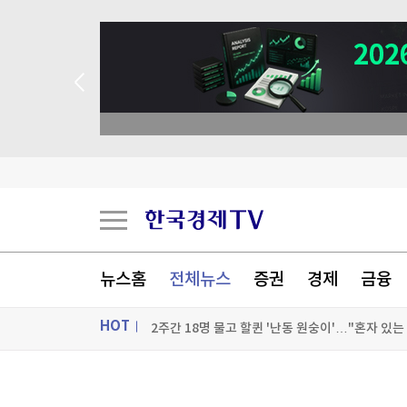
 애널리스트 업종 분석
이탈리아 돌로미티서 하이킹하던 10대 추락사
기업용 AI 에이전트 일레븐에이전트, 지원채널 대
與황희 "폐기 버스 개조해 청년주택으로"…'버스 
뉴스홈
전체뉴스
증권
경제
금융
2주간 18명 물고 할퀸 '난동 원숭이'…"혼자 있
HOT
[포토+] 박정민, '멋짐 가득한 모습~'
"나야, '흑백요리사' 시즌3"
ON AIR
뉴스
[온에어] 크립토랩스