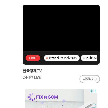
한국경제TV 24시간 LIVE
머니팜 모닝라이브 
한국경제TV
24시간 LIVE
채팅참여