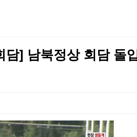
TV홈
무료방송
전체뉴스
증권
파트너스
경제
종목핫라인
추천 상
산업
경제
오늘의 
정치
생활경제
수익후기
국제
기업·CEO
이벤트
칼럼·연재
회담] 남북정상 회담 돌
특집방송
전체 프로그램
채널/편성
지역별채널
)
편성표