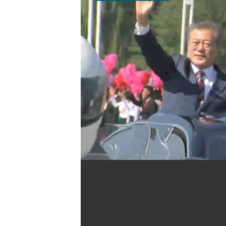
[할인50%] 한·미 투자 올인원 클래스
해외증시