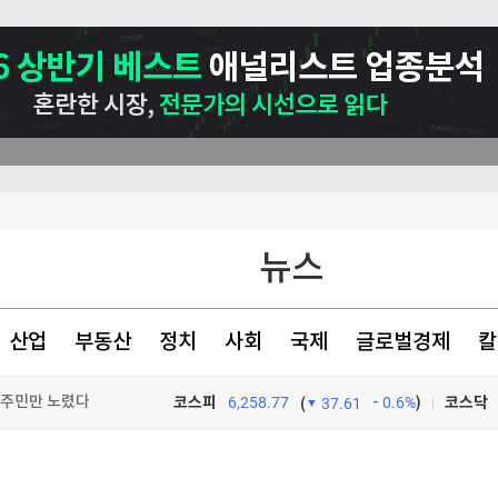
뉴스
폭 확장
하우스' 제안에 역풍
산업
부동산
정치
사회
국제
글로벌경제
칼
는 주민만 노렸다"
코스피
6,258.77
0.6%
)
코스닥
(
37.61
TV프로그램
와우