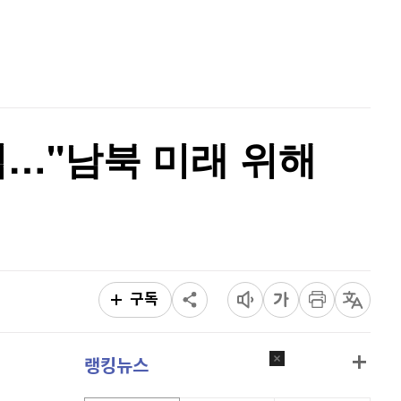
퀀텀
919
(
-0.11%
)
홈
AI추천
이더리움 클래식
9,190
(
0.99%
)
품
마켓이슈
특징주
이벤트
비트코인
91,416,000
(
-0.46%
)
입…"남북 미래 위해
구독
랭킹뉴스