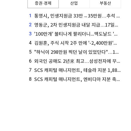
증권·경제
산업
부동산
1
통영시, 민생지원금 33만→35만원…추석 전 푼다
2
영동군, 2차 민생지원금 내달 지급…17일부터 신청 접수
3
'100만개' 불티나게 팔리더니...맥도날드 '충주찰옥수수버거' 돌연 판매 종료
4
김원훈, 주식 시작 2주 만에 '-2,400만원'…"차 한 대 값 날렸다"
5
"하닉이 298만원 찍던 날이 있었단다"…100만 클릭 '전래동화' 정체
6
외국인 공매도 2년來 최고…삼성전자에 무슨일이 [B급기자의 B급리포트]
7
SCS 캐피털 매니지먼트, 테슬라 지분 1,889주 추가 매수
8
SCS 캐피털 매니지먼트, 엔비디아 지분 축소...8,590주 매도