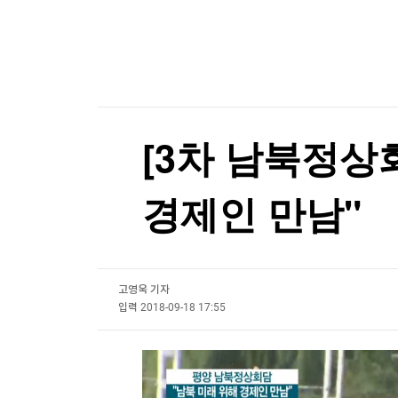
한국경제TV
뉴스홈
이탈리아 돌로미티서 하이킹하던 10대 추락사
머니팜 모닝라이브
증권
굿모닝 작전
금융
이탈리아 돌로미티서 하이킹하던 10대 추락사
오늘장 뭐사지?
부동산
[오후5시] 뉴스플러스
사회
온로드 (ON ROAD) 인사이트
글로벌경제
[3차 남북정상
랭킹뉴스
경제인 만남"
미네르바아카데미
증권 데이터
고영욱 기자
스페셜강의
특징주 뉴스
입력
2018-09-18 17:55
투자/재테크
매매신호 (랭킹100
부동산/세무
투자분석
산업
국내증시
[모집-3기-] 돈버는 트레이딩 투자 북클럽
환율