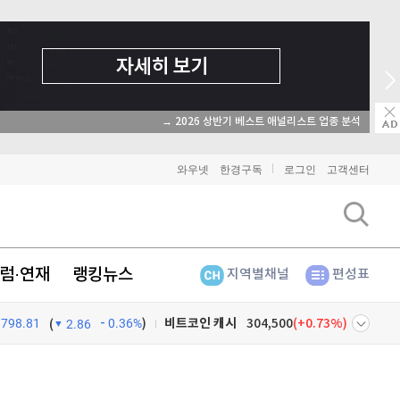
→ 온라인 투자교육은 미네르바아카데미 / minervaacademy.co.kr
비트코인
91,416,000
(
-0.46%
)
와우넷
한경구독
로그인
고객센터
이더리움
2,700,000
(
-0.52%
)
리플
1,461
(
-1.74%
)
럼·연재
랭킹뉴스
지역별채널
편성표
비트코인 캐시
304,500
(
0.73%
)
798.81
0.36%
)
이오스
896
(
-0.45%
)
(
2.86
비트코인 골드
1,313
(
-763.82%
)
넷
주식창