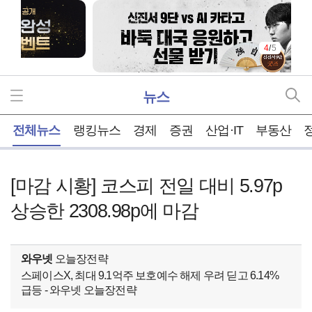
4
/
5
뉴스
홈
전체뉴스
랭킹뉴스
경제
증권
산업·IT
부동산
[마감 시황] 코스피 전일 대비 5.97p
상승한 2308.98p에 마감
와우넷
오늘장전략
스페이스X, 최대 9.1억주 보호예수 해제 우려 딛고 6.14%
급등 - 와우넷 오늘장전략