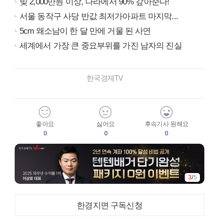
빚 2,000만원 이상, 나라에서 90% 갚아준다!
서울 동작구 사당 반값 최저가아파트 마지막...
5cm 왜소남이 한 달 만에 거물 된 사연
세계에서 가장 큰 중요부위를 가진 남자의 진실
한국경제TV
좋아요
싫어요
후속기사 원해요
0
0
0
3
/
5
한경지면 구독신청