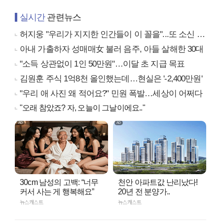
실시간
관련뉴스
허지웅 "우리가 지지한 인간들이 이 꼴을"...또 소신 발언
아내 가출하자 성매매女 불러 음주, 아들 살해한 30대
"소득 상관없이 1인 50만원"…이달 초 지급 목표
김원훈 주식 1억8천 올인했는데…현실은 '-2,400만원'
"우리 애 사진 왜 적어요?" 민원 폭발…세상이 어쩌다
"오래 참았죠? 자, 오늘이 그날이에요.."
30cm 남성의 고백: “너무
천안 아파트값 난리났다!
커서 사는 게 행복해요”
20년 전 분양가..
뉴스캐스트
뉴스캐스트