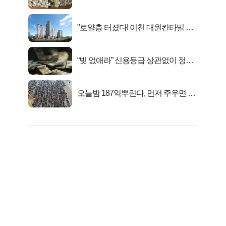
준다
"로얄층 터졌다! 이천 대원칸타빌 잔
여세대 긴급 공개"
“빚 없애라” 신용등급 상관없이 정부
서 2억지원!
오늘밤 187억뿌린다, 먼저 주우면 최
대1억..!