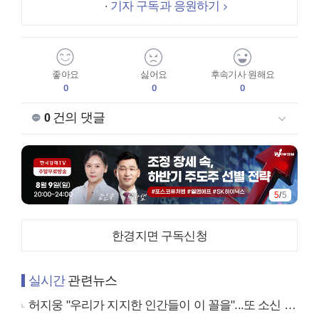
기자 구독과 응원하기
좋아요
싫어요
후속기사 원해요
0
0
0
건의 댓글
0
5
/
5
한경지면 구독신청
실시간
관련뉴스
허지웅 "우리가 지지한 인간들이 이 꼴을"...또 소신 발언