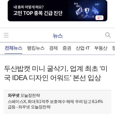
1
/
5
뉴스
홈
전체뉴스
랭킹뉴스
경제
증권
산업·IT
부동산
두산밥캣 미니 굴삭기, 업계 최초 ‘미
국 IDEA 디자인 어워드’ 본선 입상
와우넷
오늘장전략
스페이스X, 최대 9.1억주 보호예수 해제 우려 딛고 6.14%
급등 - 와우넷 오늘장전략