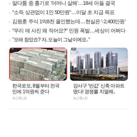
말다툼 중 흉기로 '어머니 살해'…18세 아들 결국
"소득 상관없이 1인 50만원"…이달 초 지급 목표
김원훈 주식 1억8천 올인했는데…현실은 '-2,400만원'
"우리 애 사진 왜 적어요?" 민원 폭발…세상이 어쩌다
"오래 참았죠? 자, 오늘이 그날이에요.."
한국로또, 8월부터 전국
강서구 ‘반값’ 신축 아파트
민에 1억원씩 준다
떴다! 경쟁률 치열해..
뉴스캐스트
뉴스캐스트