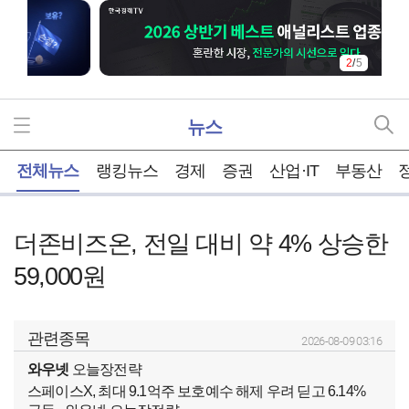
2
/
5
뉴스
홈
전체뉴스
랭킹뉴스
경제
증권
산업·IT
부동산
더존비즈온, 전일 대비 약 4% 상승한
59,000원
관련종목
2026-08-09 03:16
와우넷
오늘장전략
스페이스X, 최대 9.1억주 보호예수 해제 우려 딛고 6.14%