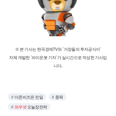
※ 본 기사는 한국경제TV와
`거장들의 투자공식이`
자체 개발한 `라이온봇 기자`가 실시간으로 작성한 기사입
니다.
더존비즈온 전일
종목
와우넷
오늘장전략