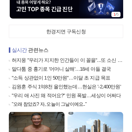
1
/
5
한경지면 구독신청
실시간
관련뉴스
허지웅 "우리가 지지한 인간들이 이 꼴을"...또 소신 발언
말다툼 중 흉기로 '어머니 살해'…18세 아들 결국
"소득 상관없이 1인 50만원"…이달 초 지급 목표
김원훈 주식 1억8천 올인했는데…현실은 '-2,400만원'
"우리 애 사진 왜 적어요?" 민원 폭발…세상이 어쩌다
"오래 참았죠? 자, 오늘이 그날이에요.."