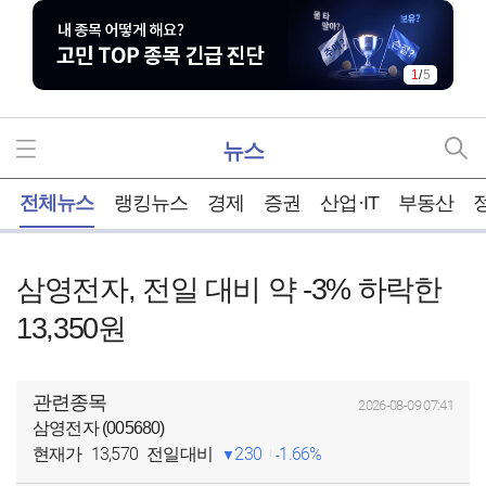
2
/
5
뉴스
홈
전체뉴스
랭킹뉴스
경제
증권
산업·IT
부동산
삼영전자, 전일 대비 약 -3% 하락한
13,350원
관련종목
2026-08-09 07:41
삼영전자 (005680)
13,570
230
1.66%
현재가
전일대비