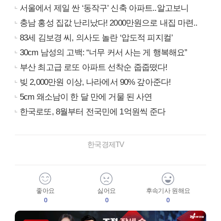
서울에서 제일 싼 ‘동작구’ 신축 아파트..알고보니
충남 홍성 집값 난리났다! 2000만원으로 내집 마련..
83세 김보경 씨, 의사도 놀란 ‘압도적 피지컬’
30cm 남성의 고백: “너무 커서 사는 게 행복해요”
부산 최고급 로또 아파트 선착순 줍줍떴다!
빚 2,000만원 이상, 나라에서 90% 갚아준다!
5cm 왜소남이 한 달 만에 거물 된 사연
한국로또, 8월부터 전국민에 1억원씩 준다
한국경제TV
좋아요
싫어요
후속기사 원해요
0
0
0