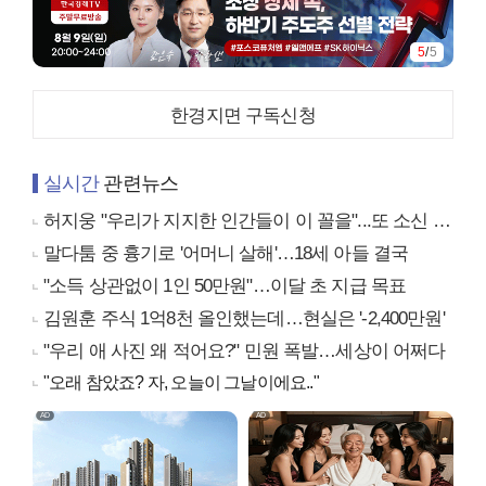
1
/
5
한경지면 구독신청
실시간
관련뉴스
허지웅 "우리가 지지한 인간들이 이 꼴을"...또 소신 발언
말다툼 중 흉기로 '어머니 살해'…18세 아들 결국
"소득 상관없이 1인 50만원"…이달 초 지급 목표
김원훈 주식 1억8천 올인했는데…현실은 '-2,400만원'
"우리 애 사진 왜 적어요?" 민원 폭발…세상이 어쩌다
"오래 참았죠? 자, 오늘이 그날이에요.."