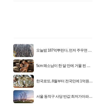
오늘밤 187억뿌린다, 먼저 주우면 최
대1억..!
5cm 왜소남이 한 달 만에 거물 된 사
연
한국로또, 8월부터 전국민에 1억원씩
준다
서울 동작구 사당 반값 최저가아파트
마지막...