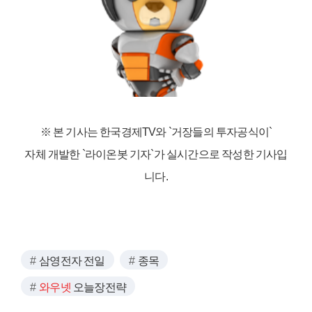
※ 본 기사는 한국경제TV와
`거장들의 투자공식이`
자체 개발한 `라이온봇 기자`가 실시간으로 작성한 기사입
니다.
삼영전자 전일
종목
와우넷
오늘장전략