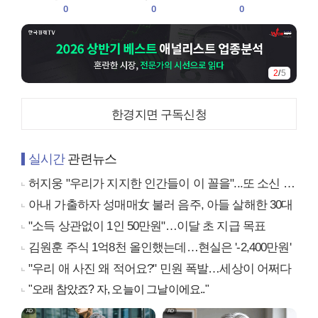
0
0
0
2
/
5
한경지면 구독신청
실시간
관련뉴스
허지웅 "우리가 지지한 인간들이 이 꼴을"...또 소신 발언
아내 가출하자 성매매女 불러 음주, 아들 살해한 30대
"소득 상관없이 1인 50만원"…이달 초 지급 목표
김원훈 주식 1억8천 올인했는데…현실은 '-2,400만원'
"우리 애 사진 왜 적어요?" 민원 폭발…세상이 어쩌다
"오래 참았죠? 자, 오늘이 그날이에요.."