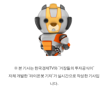
※ 본 기사는 한국경제TV와
`거장들의 투자공식이`
자체 개발한 `라이온봇 기자`가 실시간으로 작성한 기사입
니다.