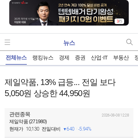
3
/
5
뉴스
홈
전체뉴스
랭킹뉴스
경제
증권
산업·IT
부동산
제일약품, 13% 급등... 전일 보다
5,050원 상승한 44,950원
관련종목
2026-08-08 12:28
제일약품 (271980)
10,130
640
5.94%
현재가
전일대비