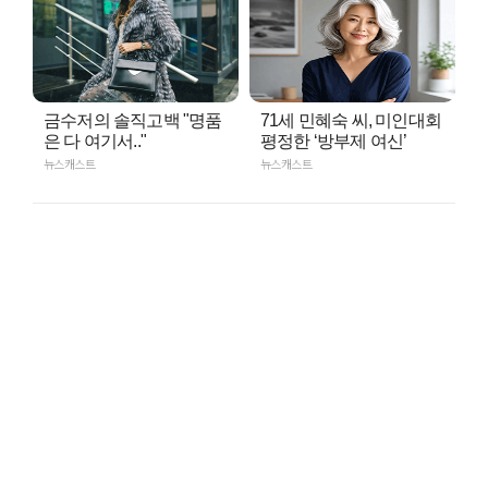
금수저의 솔직고백 "명품
71세 민혜숙 씨, 미인대회
은 다 여기서.."
평정한 ‘방부제 여신’
뉴스캐스트
뉴스캐스트