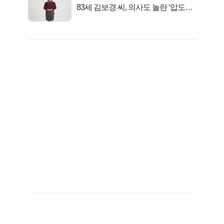
83세 김보경 씨, 의사도 놀란 ‘압도적
피지컬’