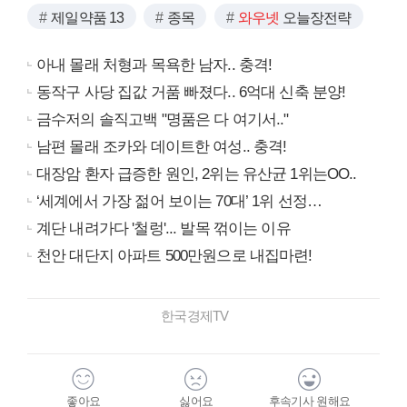
제일약품 13
종목
와우넷
오늘장전략
아내 몰래 처형과 목욕한 남자.. 충격!
동작구 사당 집값 거품 빠졌다.. 6억대 신축 분양!
금수저의 솔직고백 "명품은 다 여기서.."
남편 몰래 조카와 데이트한 여성.. 충격!
대장암 환자 급증한 원인, 2위는 유산균 1위는OO..
‘세계에서 가장 젊어 보이는 70대’ 1위 선정…
계단 내려가다 '철렁'... 발목 꺾이는 이유
천안 대단지 아파트 500만원으로 내집마련!
한국경제TV
좋아요
싫어요
후속기사 원해요