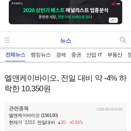
2
/
5
뉴스
홈
전체뉴스
랭킹뉴스
경제
증권
산업·IT
부동산
엘앤케이바이오, 전일 대비 약 -4% 하
락한 10,350원
관련종목
2026-08-08 20:35
엘앤케이바이오 (156100)
3,555
20
0.56%
현재가
전일대비