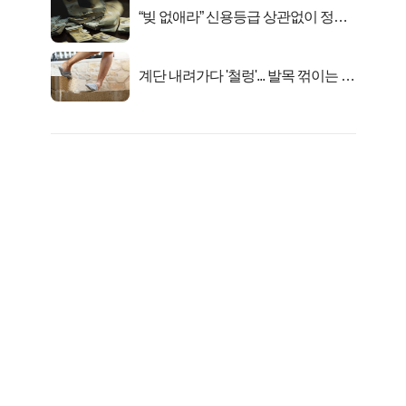
“빚 없애라” 신용등급 상관없이 정부
서 2억지원!
계단 내려가다 '철렁'... 발목 꺾이는 이
유