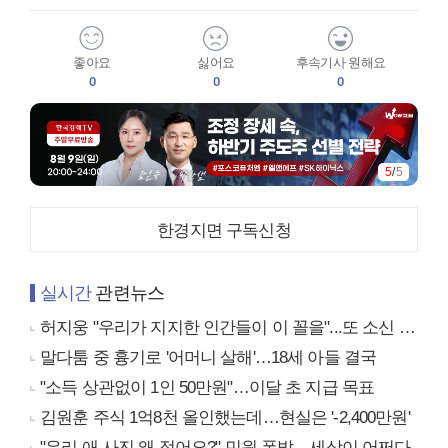
좋아요
싫어요
후속기사 원해요
0
0
0
5
/
5
한경지면 구독신청
실시간
관련뉴스
허지웅 "우리가 지지한 인간들이 이 꼴을"...또 소신 발언
말다툼 중 흉기로 '어머니 살해'…18세 아들 결국
"소득 상관없이 1인 50만원"…이달 초 지급 목표
김원훈 주식 1억8천 올인했는데…현실은 '-2,400만원'
"우리 애 사진 왜 적어요?" 민원 폭발…세상이 어쩌다