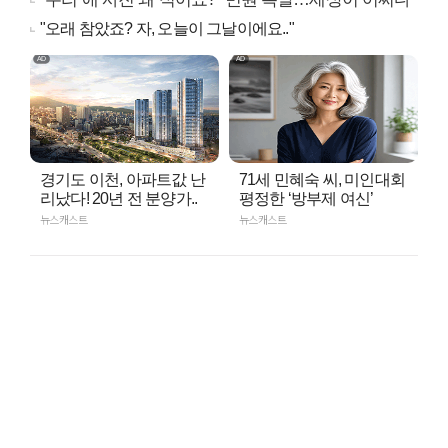
"오래 참았죠? 자, 오늘이 그날이에요.."
경기도 이천, 아파트값 난
71세 민혜숙 씨, 미인대회
리났다! 20년 전 분양가..
평정한 ‘방부제 여신’
뉴스캐스트
뉴스캐스트