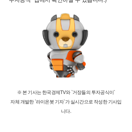
※ 본 기사는 한국경제TV와
`거장들의 투자공식이`
자체 개발한 `라이온봇 기자`가 실시간으로 작성한 기사입
니다.