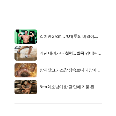
길이만 27cm…70대 男의 비결이..충
격!
계단 내려가다 '철렁'... 발목 꺾이는 이
유
방귀잦고,가스참 장속보니 대장이아
니라..
5cm 왜소남이 한 달 만에 거물 된 사
연