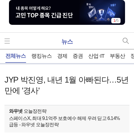
1
/
5
뉴스
홈
전체뉴스
랭킹뉴스
경제
증권
산업·IT
부동산
JYP 박진영, 내년 1월 아빠된다…5년
만에 '경사'
와우넷
오늘장전략
스페이스X, 최대 9.1억주 보호예수 해제 우려 딛고 6.14%
급등 - 와우넷 오늘장전략