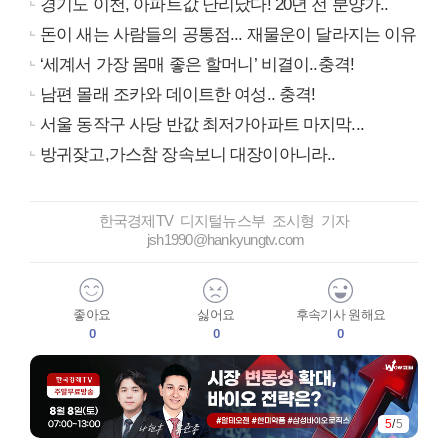
경기도 이천, 아파트값 난리났다! 20년 전 분양가..
돈이 새는 사람들의 공통점... 재물운이 달라지는 이유
‘세계서 가장 몸매 좋은 할머니’ 비결이..충격!
남편 몰래 조카와 데이트한 여성.. 충격!
서울 동작구 사당 반값 최저가아파트 마지막...
방귀잦고,가스참 장속보니 대장이아니라..
한국경제TV 디지털뉴스부 조시형 기자
jsh1990@hankyungtv.com
좋아요
싫어요
후속기사 원해요
0
0
0
5
/
5