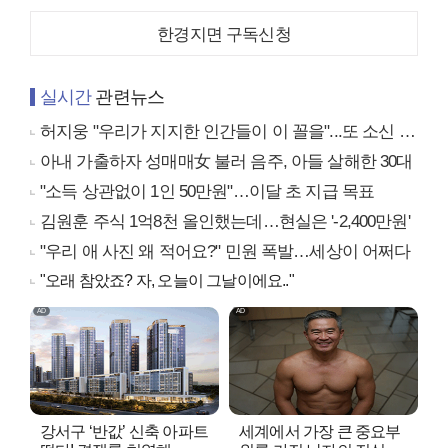
한경지면 구독신청
실시간
관련뉴스
허지웅 "우리가 지지한 인간들이 이 꼴을"...또 소신 발언
아내 가출하자 성매매女 불러 음주, 아들 살해한 30대
"소득 상관없이 1인 50만원"…이달 초 지급 목표
김원훈 주식 1억8천 올인했는데…현실은 '-2,400만원'
"우리 애 사진 왜 적어요?" 민원 폭발…세상이 어쩌다
"오래 참았죠? 자, 오늘이 그날이에요.."
강서구 ‘반값’ 신축 아파트
세계에서 가장 큰 중요부