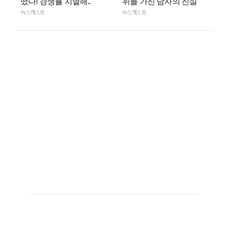
떴다! 경쟁률 치열해..
위를 가진 남자의 진실
뉴스캐스트
뉴스캐스트