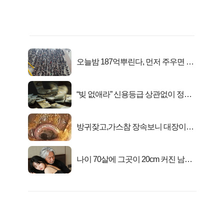
오늘밤 187억뿌린다, 먼저 주우면 최
대1억..!
“빚 없애라” 신용등급 상관없이 정부
서 2억지원!
방귀잦고,가스참 장속보니 대장이아
니라..
나이 70살에 그곳이 20cm 커진 남자..
충격!