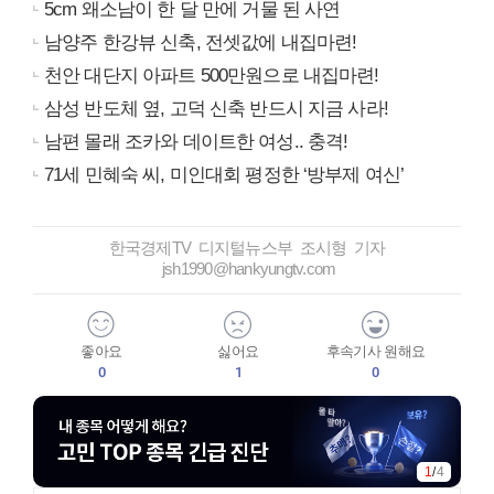
5cm 왜소남이 한 달 만에 거물 된 사연
남양주 한강뷰 신축, 전셋값에 내집마련!
천안 대단지 아파트 500만원으로 내집마련!
삼성 반도체 옆, 고덕 신축 반드시 지금 사라!
남편 몰래 조카와 데이트한 여성.. 충격!
71세 민혜숙 씨, 미인대회 평정한 ‘방부제 여신’
한국경제TV 디지털뉴스부 조시형 기자
jsh1990@hankyungtv.com
좋아요
싫어요
후속기사 원해요
0
1
0
1
/
4