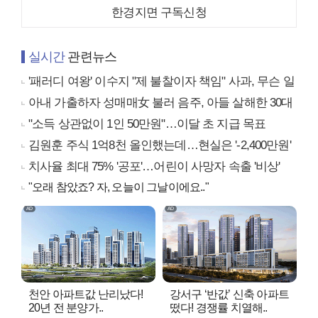
한경지면 구독신청
실시간
관련뉴스
'패러디 여왕' 이수지 "제 불찰이자 책임" 사과, 무슨 일
아내 가출하자 성매매女 불러 음주, 아들 살해한 30대
"소득 상관없이 1인 50만원"…이달 초 지급 목표
김원훈 주식 1억8천 올인했는데…현실은 '-2,400만원'
치사율 최대 75% '공포'…어린이 사망자 속출 '비상'
"오래 참았죠? 자, 오늘이 그날이에요.."
천안 아파트값 난리났다!
강서구 ‘반값’ 신축 아파트
20년 전 분양가..
떴다! 경쟁률 치열해..