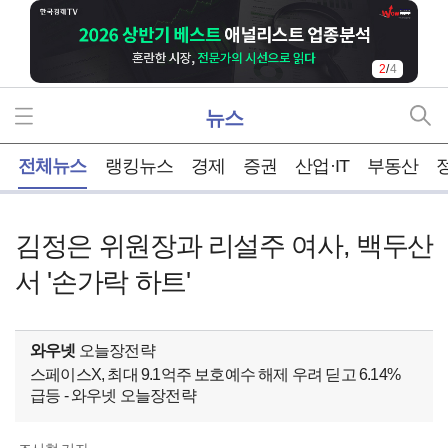
2
/
4
뉴스
홈
전체뉴스
랭킹뉴스
경제
증권
산업·IT
부동산
김정은 위원장과 리설주 여사, 백두산
서 '손가락 하트'
와우넷
오늘장전략
스페이스X, 최대 9.1억주 보호예수 해제 우려 딛고 6.14%
급등 - 와우넷 오늘장전략