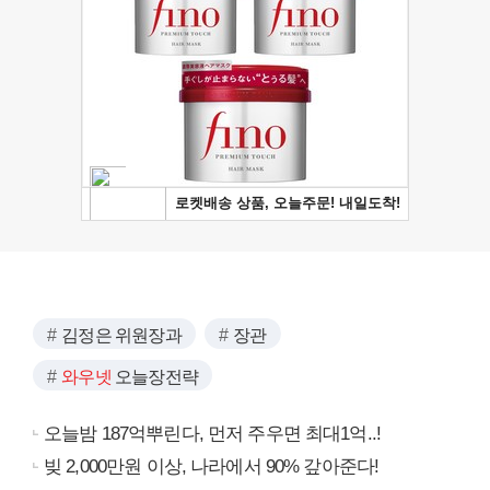
김정은 위원장과
장관
와우넷
오늘장전략
오늘밤 187억뿌린다, 먼저 주우면 최대1억..!
빚 2,000만원 이상, 나라에서 90% 갚아준다!