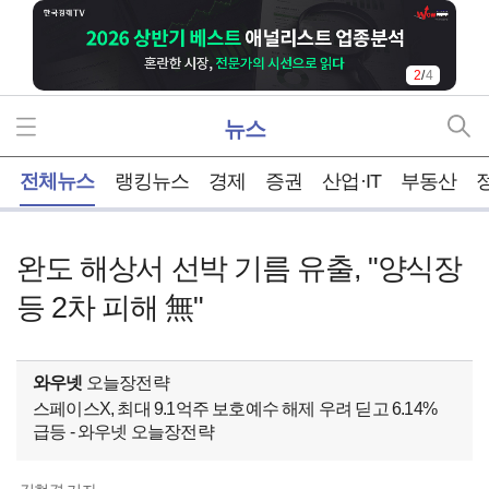
2
/
4
뉴스
홈
전체뉴스
랭킹뉴스
경제
증권
산업·IT
부동산
완도 해상서 선박 기름 유출, "양식장
등 2차 피해 無"
와우넷
오늘장전략
스페이스X, 최대 9.1억주 보호예수 해제 우려 딛고 6.14%
급등 - 와우넷 오늘장전략