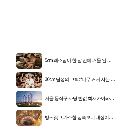
5cm 왜소남이 한 달 만에 거물 된 사
연
30cm 남성의 고백: “너무 커서 사는 게
행복해요”
서울 동작구 사당 반값 최저가아파트
마지막...
방귀잦고,가스참 장속보니 대장이아
니라..