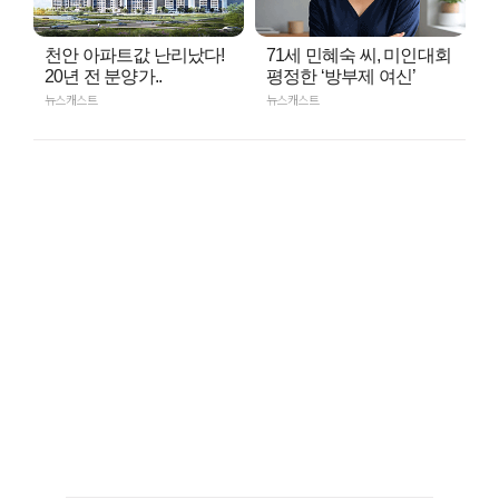
천안 아파트값 난리났다!
71세 민혜숙 씨, 미인대회
20년 전 분양가..
평정한 ‘방부제 여신’
뉴스캐스트
뉴스캐스트