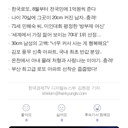
한국로또, 8월부터 전국민에 1억원씩 준다
나이 70살에 그곳이 20cm 커진 남자..충격!
71세 민혜숙 씨, 미인대회 평정한 ‘방부제 여신’
‘세계에서 가장 젊어 보이는 70대’ 1위 선정…
30cm 남성의 고백: “너무 커서 사는 게 행복해요”
김포 풍무 신축 아파트, 국내 최초 반값 분양..
온천에서 아내 몰래 처형과 사랑나눈 이야기..충격!
부산 최고급 로또 아파트 선착순 줍줍떴다!
한국경제TV 디지털뉴스부 김현경 기자
khkkim@hankyungtv.com
좋아요
싫어요
후속기사 원해요
0
0
0