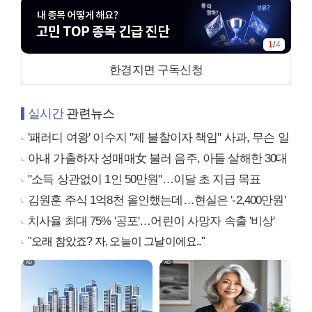
1
/
4
한경지면 구독신청
실시간
관련뉴스
'패러디 여왕' 이수지 "제 불찰이자 책임" 사과, 무슨 일
아내 가출하자 성매매女 불러 음주, 아들 살해한 30대
"소득 상관없이 1인 50만원"…이달 초 지급 목표
김원훈 주식 1억8천 올인했는데…현실은 '-2,400만원'
치사율 최대 75% '공포'…어린이 사망자 속출 '비상'
"오래 참았죠? 자, 오늘이 그날이에요.."