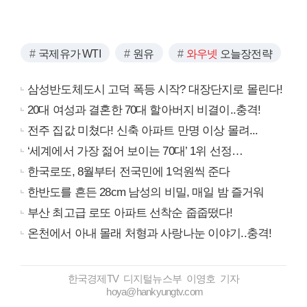
국제유가 WTI
원유
와우넷
오늘장전략
삼성반도체도시 고덕 폭등 시작? 대장단지로 몰린다!
20대 여성과 결혼한 70대 할아버지 비결이..충격!
전주 집값 미쳤다! 신축 아파트 만명 이상 몰려...
‘세계에서 가장 젊어 보이는 70대’ 1위 선정…
한국로또, 8월부터 전국민에 1억원씩 준다
한반도를 흔든 28cm 남성의 비밀, 매일 밤 즐거워
부산 최고급 로또 아파트 선착순 줍줍떴다!
온천에서 아내 몰래 처형과 사랑나눈 이야기..충격!
한국경제TV 디지털뉴스부 이영호 기자
hoya@hankyungtv.com