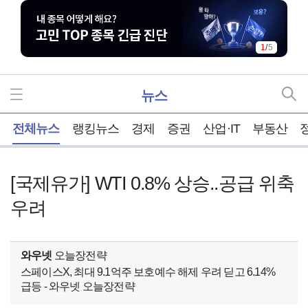
1
/
5
뉴스
홈
전체뉴스
랭킹뉴스
경제
증권
산업·IT
부동산
[국제유가] WTI 0.8% 상승..공급 위축
우려
와우넷
오늘장전략
스페이스X, 최대 9.1억주 보호예수 해제 우려 딛고 6.14%
급등 - 와우넷 오늘장전략