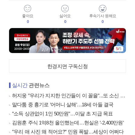
좋아요
싫어요
후속기사 원해요
0
0
0
5
/
5
한경지면 구독신청
실시간
관련뉴스
허지웅 "우리가 지지한 인간들이 이 꼴을"...또 소신 발언
말다툼 중 흉기로 '어머니 살해'…18세 아들 결국
"소득 상관없이 1인 50만원"…이달 초 지급 목표
김원훈 주식 1억8천 올인했는데…현실은 '-2,400만원'
"우리 애 사진 왜 적어요?" 민원 폭발…세상이 어쩌다