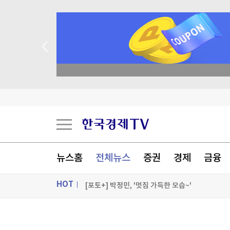
종목 무료 정밀 진단
美증시, 금리인상 기대론 후퇴에 상승…S&P500
한 달 만에 22% 폭락한 코스피…"지금이라도 팔
“자칫 이념 투쟁”...거리두던 입시 정책 말 꺼낸 李
뉴스홈
전체뉴스
증권
경제
금융
농심 막내 ‘바나나킥 아기’ 아이디어에…46년 장수
HOT
[포토+] 박정민, '멋짐 가득한 모습~'
"나야, '흑백요리사' 시즌3"
ON AIR
뉴스
[온에어] 국고처 1부