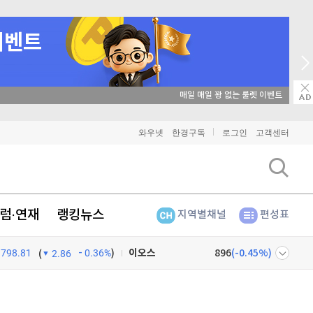
매일 매일 꽝 없는 룰렛 이벤트
비트코인
91,375,000
(
0.03%
)
와우넷
한경구독
로그인
고객센터
이더리움
2,699,000
(
0.26%
)
리플
1,438
(
-0.42%
)
럼·연재
랭킹뉴스
지역별채널
편성표
비트코인 캐시
303,500
(
0.4%
)
798.81
0.36%
)
이오스
896
(
-0.45%
)
(
2.86
비트코인 골드
1,313
(
-763.82%
)
넷
주식창