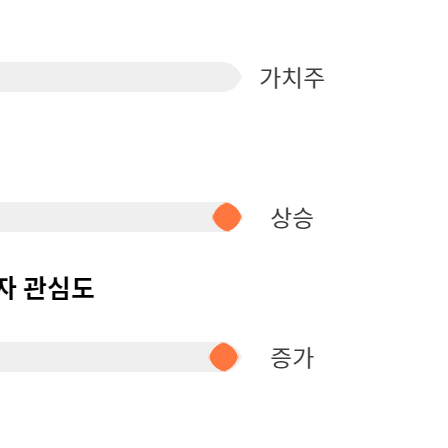
퀀텀
이더리움 클래식
9