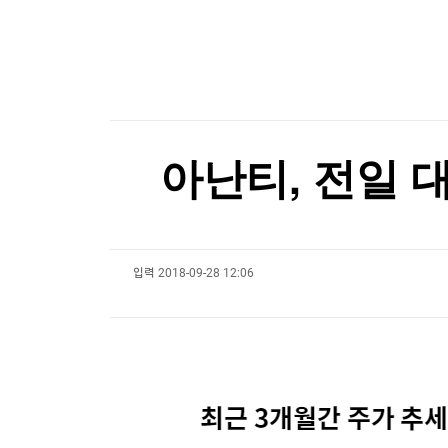
한국경제TV
뉴스홈
美증시, 금리인상 기대론 후퇴에 상승…S&P500
머니팜 모닝라이브
증권
굿모닝 작전
금융
美증시, 금리인상 기대론 후퇴에 상승…S&P500
오늘장 뭐사지?
부동산
[오후5시] 뉴스플러스
사회
온로드 (ON ROAD) 인사이트
글로벌경제
아난티, 전일 대
랭킹뉴스
입력
2018-09-28 12:06
미네르바아카데미
증권 데이터
스페셜강의
특징주 뉴스
투자/재테크
매매신호 (랭킹100
부동산/세무
투자분석
산업
국내증시
[모집-3기-] 돈버는 트레이딩 투자 북클럽
환율