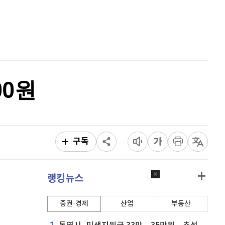
퀀텀
916
(
0%
)
홈
AI추천
이더리움 클래식
9,135
(
0.11%
)
품
마켓이슈
특징주
이벤트
비트코인
91,375,000
(
0.03%
)
00원
구독
랭킹뉴스
증권·경제
산업
부동산
1