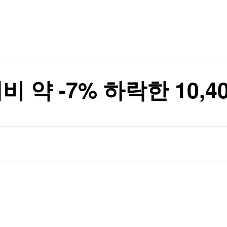
TV홈
무료방송
전체뉴스
 사상최고치 마감(종합)
증권
파트너스
경제
종목핫라인
추천 상
산업
 사상최고치 마감(종합)
경제
오늘의 
정치
생활경제
수익후기
국제
기업·CEO
이벤트
칼럼·연재
비 약 -7% 하락한 10,4
특집방송
전체 프로그램
채널/편성
지역별채널
)
편성표