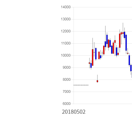
[할인50%] 한·미 투자 올인원 클래스
해외증시