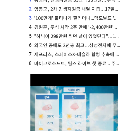
통영시, 민생지원금 33만→35만원…추석 전 푼다
2
영동군, 2차 민생지원금 내달 지급…17일부터 신청 접수
3
'100만개' 불티나게 팔리더니...맥도날드 '충주찰옥수수버거' 돌연 판매 종료
4
김원훈, 주식 시작 2주 만에 '-2,400만원'…"차 한 대 값 날렸다"
5
"하닉이 298만원 찍던 날이 있었단다"…100만 클릭 '전래동화' 정체
6
외국인 공매도 2년來 최고…삼성전자에 무슨일이 [B급기자의 B급리포트]
7
제프리스, 스페이스X-테슬라 합병 추측에 대한 트래커 주식 가능성 분석
8
마이크로소프트, 팀즈 라이브 챗 종료... 주가는 상승세