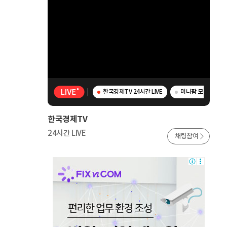
한국경제TV 24시간 LIVE
머니팜 모닝라이브 
한국경제TV
24시간 LIVE
채팅참여