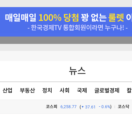
 사상최고치 마감(종합)
뉴스
까 버틸까"
 [청와대는 지금]
산업
부동산
정치
사회
국제
글로벌경제
칼
과자 역주행 [영상]
코스피
6,258.77
0.6%
)
코스닥
(
37.61
TV프로그램
와우