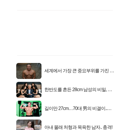
세계에서 가장 큰 중요부위를 가진 남
자의 진실
한반도를 흔든 28cm 남성의 비밀, 매
일 밤 즐거워
길이만 27cm…70대 男의 비결이..충
격!
아내 몰래 처형과 목욕한 남자.. 충격!