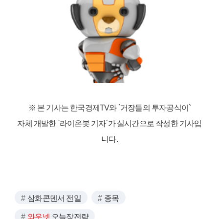
※ 본 기사는 한국경제TV와
`거장들의 투자공식이`
자체 개발한 `라이온봇 기자`가 실시간으로 작성한 기사입
니다.
삼화콘덴서 전일
종목
와우넷
오늘장전략