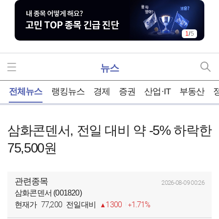
1
/
5
뉴스
홈
전체뉴스
랭킹뉴스
경제
증권
산업·IT
부동산
삼화콘덴서, 전일 대비 약 -5% 하락한
75,500원
관련종목
2026-08-09 00:26
삼화콘덴서 (001820)
77,200
1300
1.71%
현재가
전일대비