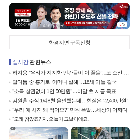
1
/
5
한경지면 구독신청
실시간
관련뉴스
허지웅 "우리가 지지한 인간들이 이 꼴을"...또 소신 발언
말다툼 중 흉기로 '어머니 살해'…18세 아들 결국
"소득 상관없이 1인 50만원"…이달 초 지급 목표
김원훈 주식 1억8천 올인했는데…현실은 '-2,400만원'
"우리 애 사진 왜 적어요?" 민원 폭발…세상이 어쩌다
"오래 참았죠? 자, 오늘이 그날이에요.."