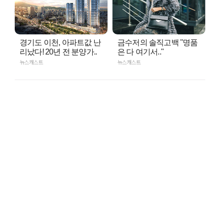
경기도 이천, 아파트값 난
금수저의 솔직고백 "명품
리났다! 20년 전 분양가..
은 다 여기서.."
뉴스캐스트
뉴스캐스트