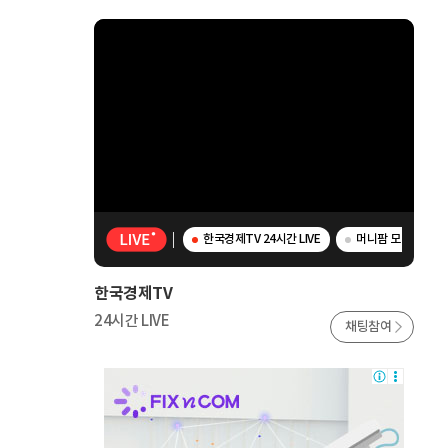
한국경제TV 24시간 LIVE
머니팜 모닝라이브 
한국경제TV
24시간 LIVE
채팅참여