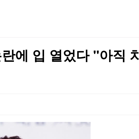
가능성"
TV홈
무료방송
전체뉴스
증권
파트너스
경제
가능성"
종목핫라인
추천 상
산업
경제
오늘의 
정치
생활경제
수익후기
국제
기업·CEO
이벤트
칼럼·연재
논란에 입 열었다 "아직
특집방송
전체 프로그램
채널/편성
지역별채널
)
편성표