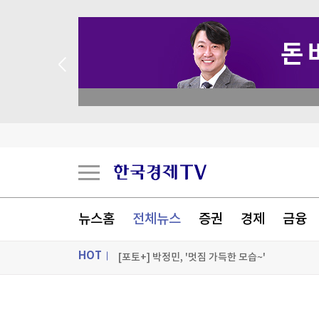
 애널리스트 업종 분석
"대만인 교사, 중국서 3개월째 구금…종교 관련 
예상 밖 '고용 쇼크'…미 7월 일자리 2.3만명 감소
'트럼프 충성파' 美법무 인준 무산 가능성…與 1명
교황, 내달 프랑스 국빈 방문…성직자 성학대 피
뉴스홈
전체뉴스
증권
경제
금융
[포토+] 박정민, '멋짐 가득한 모습~'
HOT
"나야, '흑백요리사' 시즌3"
ON AIR
뉴스
[온에어] 한경 글로벌마켓