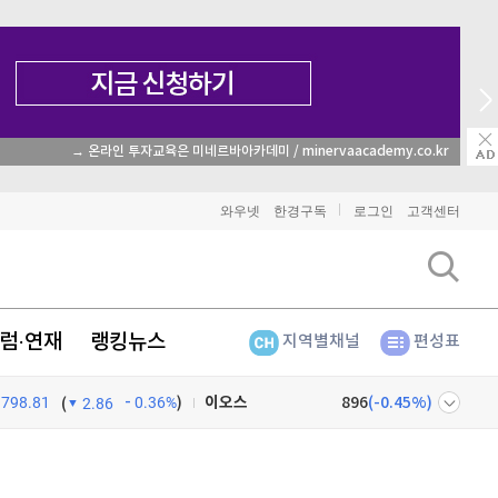
→ 온라인 투자교육은 미네르바아카데미 / minervaacademy.co.kr
비트코인
91,640,000
(
-0.22%
)
와우넷
한경구독
로그인
고객센터
이더리움
2,711,000
(
-0.11%
)
리플
1,459
(
-1.89%
)
비트코인 캐시
303,100
(
0.26%
)
럼·연재
랭킹뉴스
지역별채널
편성표
이오스
896
(
-0.45%
)
798.81
0.36%
)
(
2.86
비트코인 골드
1,313
(
-763.82%
)
넷
주식창
퀀텀
916
(
-0.44%
)