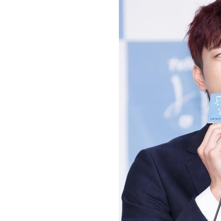
[할인50%] 한·미 투자 올인원 클래스
해외증시