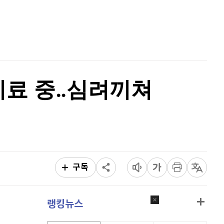
홈
이더리움 클래식
9,165
(
0.71%
)
AI추천
비트코인
91,640,000
(
-0.22%
)
품
마켓이슈
특징주
이벤트
 치료 중‥심려끼쳐
구독
랭킹뉴스