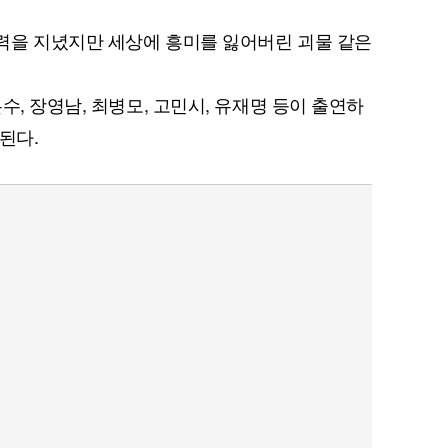
력을 지녔지만 세상에 흥미를 잃어버린 괴물 같은
수, 장영남, 최병모, 고민시, 유재명 등이 출연하
송된다.
퀀텀
이더리움 클래식
9