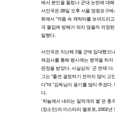
에서 본인을 둘렀나 군대 논란에 대해
서인국은 28일 오후 서울 영등포구에
회에서 "작품 속 캐릭터를 보여드리고 
극 몰입에 방해가 되지 않을까 걱정된
말했다.
서인국은 지난해 3월 군에 입대했으나
재검사를 통해 평시에는 병역을 하지 
판정을 받았다. 사실상의 `군 면제`다.
그는 "출연 결정하기 전까지 많이 
다"며 "감독님이 용기를 많이 주셨다.
다.
`하늘에서 내리는 일억개의 별`은 충
(정소민)의 미스터리 멜로로, 2002