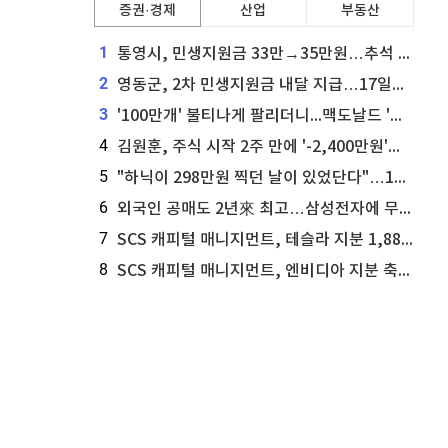
증권·경제
산업
부동산
1
통영시, 민생지원금 33만→35만원…추석 전 푼다
2
영동군, 2차 민생지원금 내달 지급…17일부터 신청 접수
3
'100만개' 불티나게 팔리더니...맥도날드 '충주찰옥수수버거' 돌연 판매 종료
4
김원훈, 주식 시작 2주 만에 '-2,400만원'…"차 한 대 값 날렸다"
5
"하닉이 298만원 찍던 날이 있었단다"…100만 클릭 '전래동화' 정체
6
외국인 공매도 2년來 최고…삼성전자에 무슨일이 [B급기자의 B급리포트]
7
SCS 캐피털 매니지먼트, 테슬라 지분 1,889주 추가 매수
8
SCS 캐피털 매니지먼트, 엔비디아 지분 축소...8,590주 매도