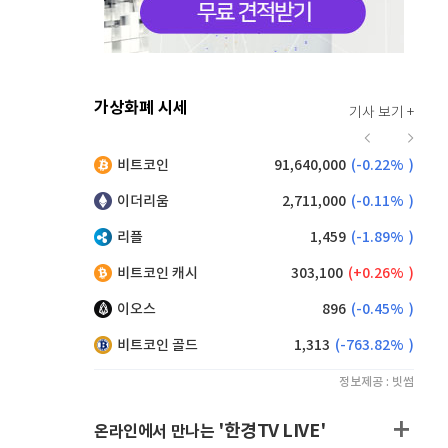
가상화폐 시세
기사 보기 +
916
(
-0.44%
)
비트코인
91,640,000
(
-0.22%
)
,165
(
0.71%
)
이더리움
2,711,000
(
-0.11%
)
리플
1,459
(
-1.89%
)
비트코인 캐시
303,100
(
0.26%
)
이오스
896
(
-0.45%
)
비트코인 골드
1,313
(
-763.82%
)
정보제공 : 빗썸
'한경TV LIVE'
온라인에서 만나는