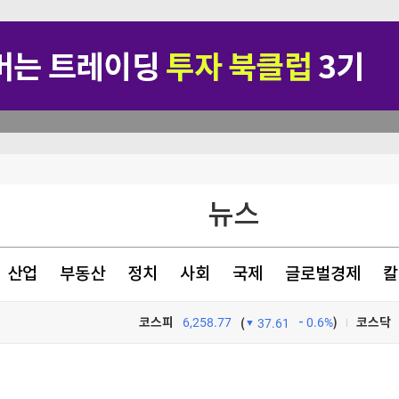
가능성"
뉴스
 추가 반대
해자 만난다
산업
부동산
정치
사회
국제
글로벌경제
칼
코스피
6,258.77
0.6%
)
코스닥
(
37.61
TV프로그램
와우