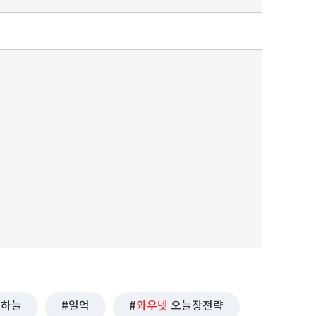
하늘
일억
와우넷
오늘장전략