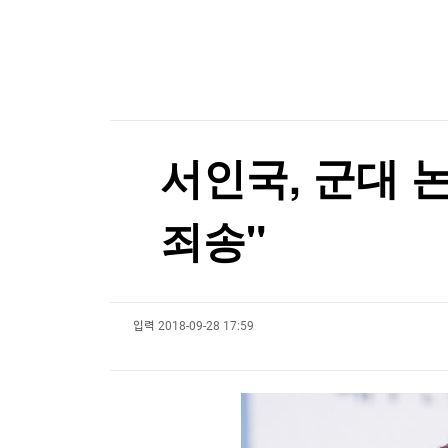
"대만인 교사, 중국서 3개월째 구금…종교 관련 
한국경제TV
뉴스홈
머니팜 모닝라이브
증권
"대만인 교사, 중국서 3개월째 구금…종교 관련 
굿모닝 작전
금융
오늘장 뭐사지?
부동산
[오후5시] 뉴스플러스
사회
온로드 (ON ROAD) 인사이트
글로벌경제
서인국, 군대 
랭킹뉴스
죄송"
미네르바아카데미
증권 데이터
입력
2018-09-28 17:59
스페셜강의
특징주 뉴스
투자/재테크
매매신호 (랭킹100
부동산/세무
투자분석
산업
국내증시
[모집-3기-] 돈버는 트레이딩 투자 북클럽
환율