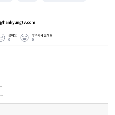
@hankyungtv.com
싫어요
후속기사 원해요
0
0
허지웅 "우리가 지지한 인간들이 이 꼴을"...또 소신 발언
아내 가출하자 성매매女 불러 음주, 아들 살해한 30대
김원훈 주식 1억8천 올인했는데…현실은 '-2,400만원'
"우리 애 사진 왜 적어요?" 민원 폭발…세상이 어쩌다