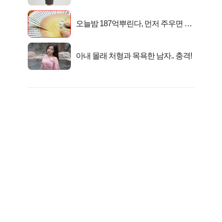
피지컬’
오늘밤 187억뿌린다, 먼저 주우면 최
대1억..!
아내 몰래 처형과 목욕한 남자.. 충격!