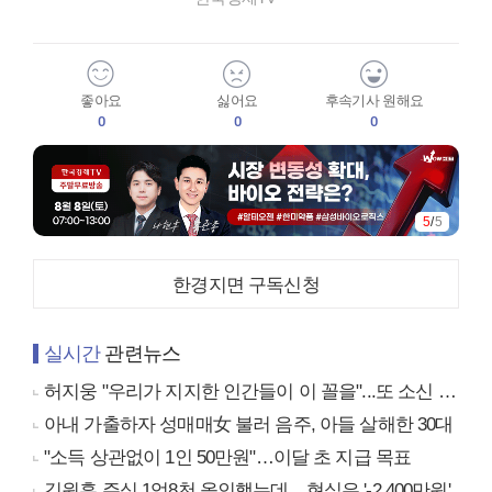
좋아요
싫어요
후속기사 원해요
0
0
0
5
/
5
한경지면 구독신청
실시간
관련뉴스
허지웅 "우리가 지지한 인간들이 이 꼴을"...또 소신 발언
아내 가출하자 성매매女 불러 음주, 아들 살해한 30대
"소득 상관없이 1인 50만원"…이달 초 지급 목표
김원훈 주식 1억8천 올인했는데…현실은 '-2,400만원'