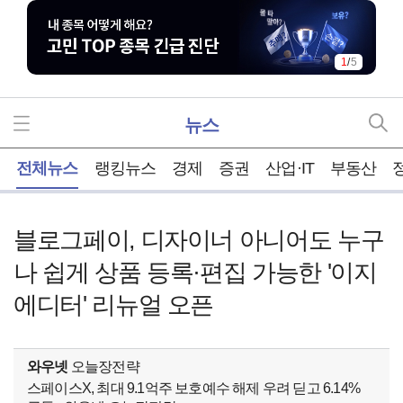
1
/
5
뉴스
홈
전체뉴스
랭킹뉴스
경제
증권
산업·IT
부동산
블로그페이, 디자이너 아니어도 누구
나 쉽게 상품 등록·편집 가능한 '이지
에디터' 리뉴얼 오픈
와우넷
오늘장전략
스페이스X, 최대 9.1억주 보호예수 해제 우려 딛고 6.14%