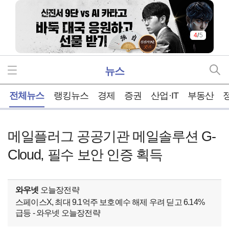
4
/
5
뉴스
홈
전체뉴스
랭킹뉴스
경제
증권
산업·IT
부동산
메일플러그 공공기관 메일솔루션 G-
Cloud, 필수 보안 인증 획득
와우넷
오늘장전략
스페이스X, 최대 9.1억주 보호예수 해제 우려 딛고 6.14%
급등 - 와우넷 오늘장전략