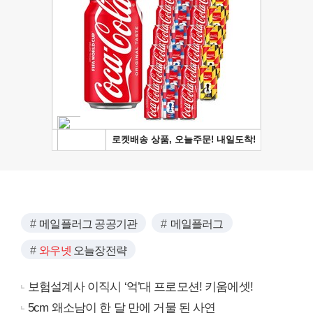
메일플러그 공공기관
메일플러그
와우넷
오늘장전략
보험설계사 이직시 ‘억’대 프로모션! 키움에셋!
5cm 왜소남이 한 달 만에 거물 된 사연