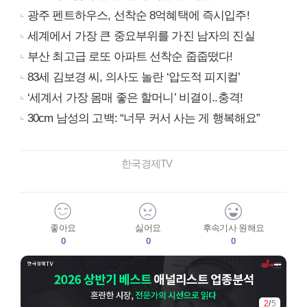
광주 펜트하우스, 선착순 8억혜택에 즉시입주!
세계에서 가장 큰 중요부위를 가진 남자의 진실
부산 최고급 로또 아파트 선착순 줍줍떴다!
83세 김보경 씨, 의사도 놀란 ‘압도적 피지컬’
‘세계서 가장 몸매 좋은 할머니’ 비결이..충격!
30cm 남성의 고백: “너무 커서 사는 게 행복해요”
한국경제TV
좋아요
싫어요
후속기사 원해요
0
0
0
3
/
5