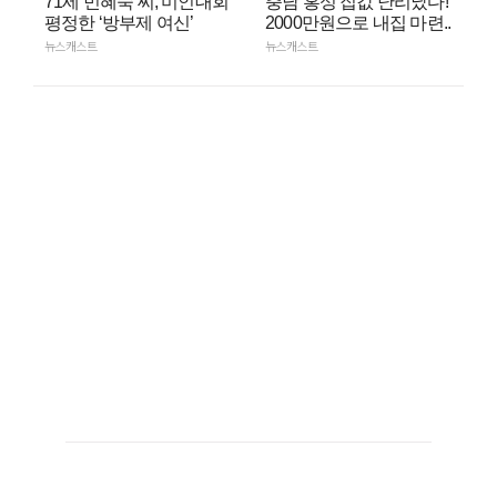
71세 민혜숙 씨, 미인대회
충남 홍성 집값 난리났다!
평정한 ‘방부제 여신’
2000만원으로 내집 마련..
뉴스캐스트
뉴스캐스트