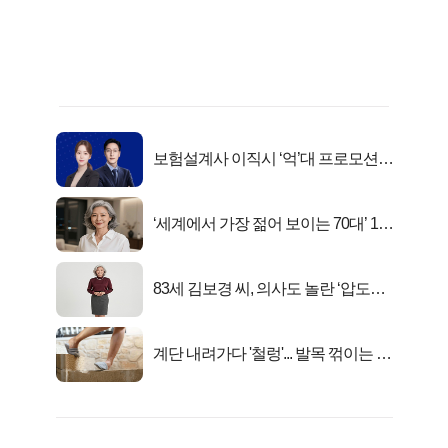
보험설계사 이직시 ‘억’대 프로모션!
키움에셋!
‘세계에서 가장 젊어 보이는 70대’ 1위
선정…
83세 김보경 씨, 의사도 놀란 ‘압도적
피지컬’
계단 내려가다 '철렁'... 발목 꺾이는 이
유