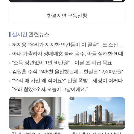
한경지면 구독신청
실시간
관련뉴스
허지웅 "우리가 지지한 인간들이 이 꼴을"...또 소신 발언
아내 가출하자 성매매女 불러 음주, 아들 살해한 30대
"소득 상관없이 1인 50만원"…이달 초 지급 목표
김원훈 주식 1억8천 올인했는데…현실은 '-2,400만원'
"우리 애 사진 왜 적어요?" 민원 폭발…세상이 어쩌다
"오래 참았죠? 자, 오늘이 그날이에요.."