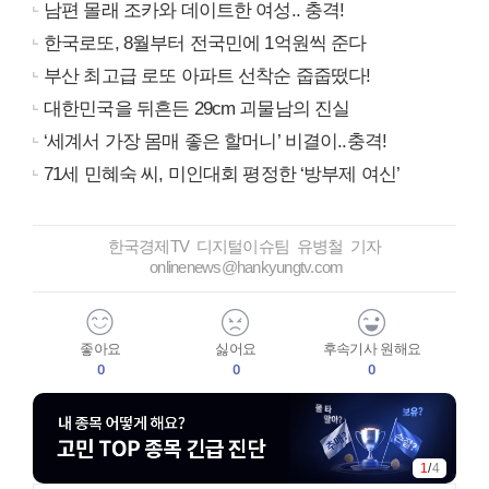
남편 몰래 조카와 데이트한 여성.. 충격!
한국로또, 8월부터 전국민에 1억원씩 준다
부산 최고급 로또 아파트 선착순 줍줍떴다!
대한민국을 뒤흔든 29cm 괴물남의 진실
‘세계서 가장 몸매 좋은 할머니’ 비결이..충격!
71세 민혜숙 씨, 미인대회 평정한 ‘방부제 여신’
한국경제TV 디지털이슈팀 유병철 기자
onlinenews@hankyungtv.com
좋아요
싫어요
후속기사 원해요
0
0
0
1
/
4