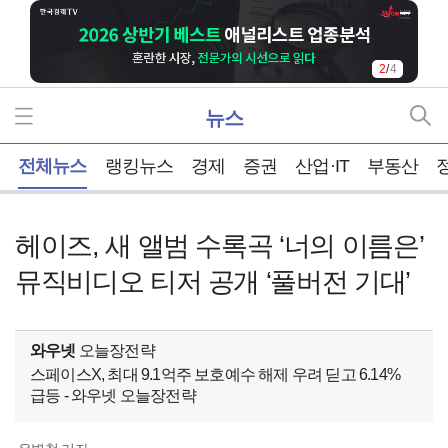
2
/
4
뉴스
홈
전체뉴스
랭킹뉴스
경제
증권
산업·IT
부동산
헤이즈, 새 앨범 수록곡 ‘너의 이름은’
뮤직비디오 티저 공개 ‘풀버전 기대’
와우넷
오늘장전략
스페이스X, 최대 9.1억주 보호예수 해제 우려 딛고 6.14%
급등 - 와우넷 오늘장전략