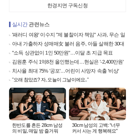
한경지면 구독신청
실시간
관련뉴스
'패러디 여왕' 이수지 "제 불찰이자 책임" 사과, 무슨 일
아내 가출하자 성매매女 불러 음주, 아들 살해한 30대
"소득 상관없이 1인 50만원"…이달 초 지급 목표
김원훈 주식 1억8천 올인했는데…현실은 '-2,400만원'
치사율 최대 75% '공포'…어린이 사망자 속출 '비상'
"오래 참았죠? 자, 오늘이 그날이에요.."
한반도를 흔든 28cm 남성
30cm 남성의 고백: “너무
의 비밀, 매일 밤 즐거워
커서 사는 게 행복해요”