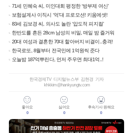
71세 민혜숙 씨, 미인대회 평정한 ‘방부제 여신’
보험설계사 이직시 ‘억’대 프로모션! 키움에셋!
83세 김보경 씨, 의사도 놀란 ‘압도적 피지컬’
한반도를 흔든 28cm 남성의 비밀, 매일 밤 즐거워
20대 여성과 결혼한 70대 할아버지 비결이..충격!
한국로또, 8월부터 전국민에 1억원씩 준다
오늘밤 187억뿌린다, 먼저 주우면 최대1억..!
한국경제TV 디지털뉴스부 김현경 기자
khkkim@hankyungtv.com
좋아요
싫어요
후속기사 원해요
0
0
0