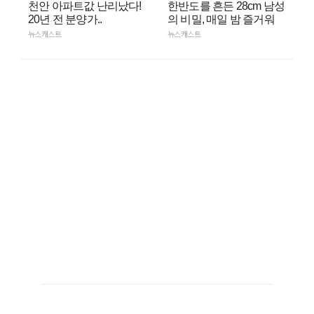
천안 아파트값 난리났다!
한반도를 흔든 28cm 남성
20년 전 분양가..
의 비밀, 매일 밤 즐거워
뉴스캐스트
뉴스캐스트