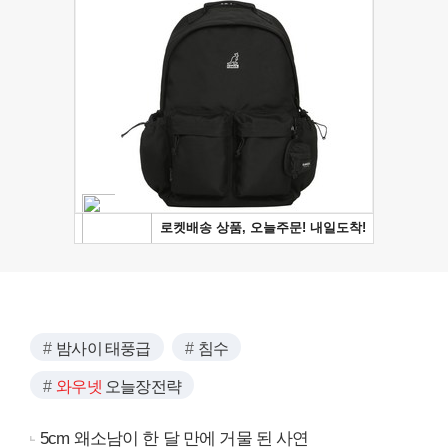
밤사이 태풍급
침수
와우넷
오늘장전략
5cm 왜소남이 한 달 만에 거물 된 사연