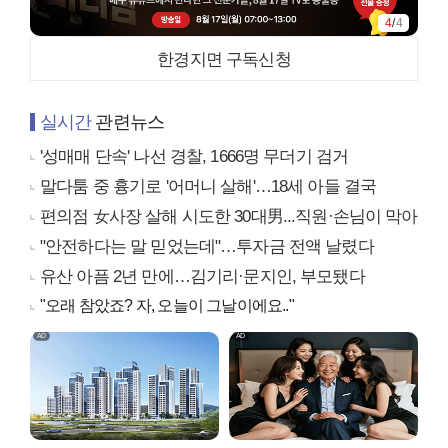
4
/
4
한경지면 구독신청
실시간
관련뉴스
'성매매 단속' 나선 경찰, 1666명 무더기 검거
말다툼 중 흉기로 '어머니 살해'…18세 아들 결국
편의점 女사장 살해 시도한 30대男...직원·손님이 막아
"안전하다는 말 믿었는데"…투자금 전액 날렸다
유산 아픔 2년 만에…김기리·문지인, 부모됐다
"오래 참았죠? 자, 오늘이 그날이에요.."