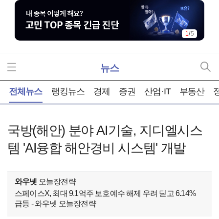
1
/
5
뉴스
홈
전체뉴스
랭킹뉴스
경제
증권
산업·IT
부동산
국방(해안) 분야 AI기술, 지디엘시스
템 'AI융합 해안경비 시스템' 개발
와우넷
오늘장전략
스페이스X, 최대 9.1억주 보호예수 해제 우려 딛고 6.14%
급등 - 와우넷 오늘장전략