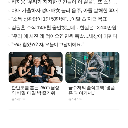
허지웅 "우리가 지지한 인간들이 이 꼴을"...또 소신 발언
아내 가출하자 성매매女 불러 음주, 아들 살해한 30대
"소득 상관없이 1인 50만원"…이달 초 지급 목표
김원훈 주식 1억8천 올인했는데…현실은 '-2,400만원'
"우리 애 사진 왜 적어요?" 민원 폭발…세상이 어쩌다
"오래 참았죠? 자, 오늘이 그날이에요.."
한반도를 흔든 28cm 남성
금수저의 솔직고백 "명품
의 비밀, 매일 밤 즐거워
은 다 여기서.."
뉴스캐스트
뉴스캐스트