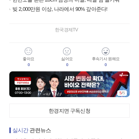
빚 2,000만원 이상, 나라에서 90% 갚아준다!
한국경제TV
좋아요
싫어요
후속기사 원해요
0
0
0
5
/
5
한경지면 구독신청
실시간
관련뉴스