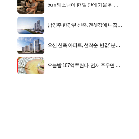
5cm 왜소남이 한 달 만에 거물 된 사
연
남양주 한강뷰 신축, 전셋값에 내집마
련!
오산 신축 아파트, 선착순 ‘반값’ 분양
시작..
오늘밤 187억뿌린다, 먼저 주우면 최
대1억..!