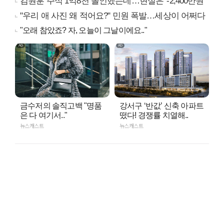
김원훈 주식 1억8천 올인했는데…현실은 '-2,400만원'
"우리 애 사진 왜 적어요?" 민원 폭발…세상이 어쩌다
"오래 참았죠? 자, 오늘이 그날이에요.."
금수저의 솔직고백 "명품
강서구 ‘반값’ 신축 아파트
은 다 여기서.."
떴다! 경쟁률 치열해..
뉴스캐스트
뉴스캐스트