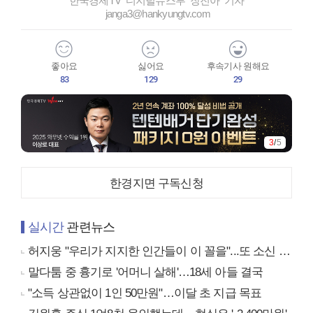
한국경제TV 디지털뉴스부 장진아 기자
janga3@hankyungtv.com
좋아요
싫어요
후속기사 원해요
83
129
29
3
/
5
한경지면 구독신청
실시간
관련뉴스
허지웅 "우리가 지지한 인간들이 이 꼴을"...또 소신 발언
말다툼 중 흉기로 '어머니 살해'…18세 아들 결국
"소득 상관없이 1인 50만원"…이달 초 지급 목표