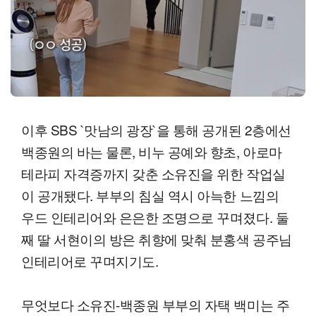
이후 SBS `맛남의 광장`을 통해 공개된 2층에선
백종원의 바는 물론, 비누 공예와 향초, 아로마
테라피 자격증까지 갖춘 소유진을 위한 작업실
이 공개됐다. 부부의 침실 역시 아늑한 느낌의
우드 인테리어와 은은한 조명으로 꾸며졌다. 둘
째 딸 서현이의 방은 취향에 맞춰 분홍색 공주님
인테리어로 꾸며지기도.
무엇보다 소유진-백종원 부부의 자택 백미는 주