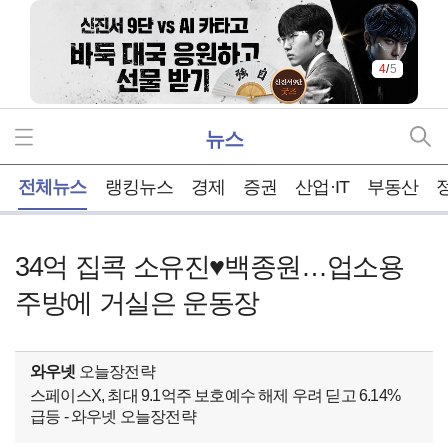
4
/
5
뉴스
홈
전체뉴스
랭킹뉴스
경제
증권
산업·IT
부동산
34억 집콕 소유진♥백종원…업소용
주방에 거실은 운동장
와우넷
오늘장전략
스페이스X, 최대 9.1억주 보호예수 해제 우려 딛고 6.14%
급등 - 와우넷 오늘장전략