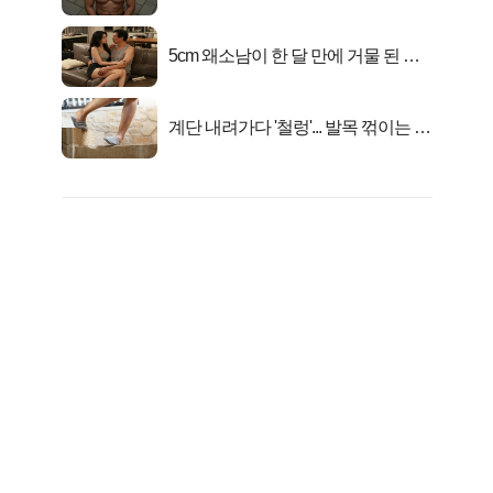
자의 진실
5cm 왜소남이 한 달 만에 거물 된 사
연
계단 내려가다 '철렁'... 발목 꺾이는 이
유