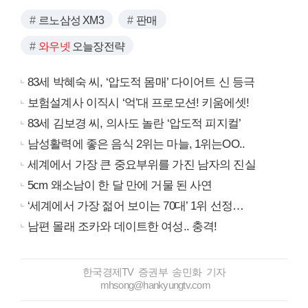
르노삼성 XM3
판매
와우넷
오늘장전략
83세 박혜숙 씨, ‘압도적 몸매’ 다이어트 신 등극
보험설계사 이직시 ‘억’대 프로모션! 키움에셋!
83세 김보경 씨, 의사도 놀란 ‘압도적 피지컬’
남성활력에 좋은 음식 2위는 마늘, 1위는OO..
세계에서 가장 큰 중요부위를 가진 남자의 진실
5cm 왜소남이 한 달 만에 거물 된 사연
‘세계에서 가장 젊어 보이는 70대’ 1위 선정…
남편 몰래 조카와 데이트한 여성.. 충격!
한국경제TV 증권부 송민화 기자
mhsong@hankyungtv.com