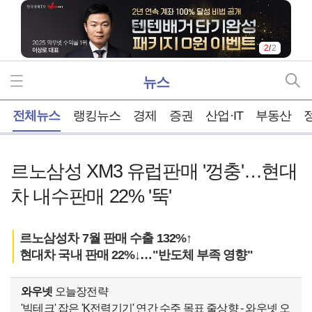
2
/
2
뉴스
홈
전체뉴스
랭킹뉴스
경제
증권
산업·IT
부동산
르노삼성 XM3 유럽판매 '껑충'…현대
차 내수판매 22% '뚝'
르노삼성차 7월 판매 수출 132%↑
현대차 국내 판매 22%↓…"반도체 부족 영향"
와우넷
오늘장전략
'빅테크' 잡은 'K전력기기' 연간 수주 목표 줄상향 - 와우넷 오