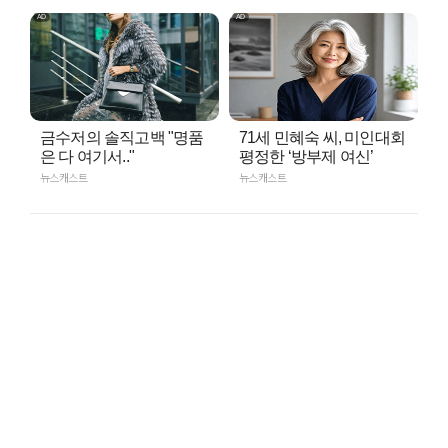
금수저의 솔직고백 "명품
71세 민혜숙 씨, 미인대회
은 다 여기서.."
평정한 ‘방부제 여신’
뉴스캐스트
뉴스캐스트