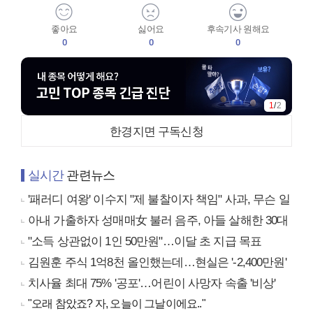
좋아요
싫어요
후속기사 원해요
0
0
0
1
/
2
한경지면 구독신청
실시간
관련뉴스
'패러디 여왕' 이수지 "제 불찰이자 책임" 사과, 무슨 일
아내 가출하자 성매매女 불러 음주, 아들 살해한 30대
"소득 상관없이 1인 50만원"…이달 초 지급 목표
김원훈 주식 1억8천 올인했는데…현실은 '-2,400만원'
치사율 최대 75% '공포'…어린이 사망자 속출 '비상'
"오래 참았죠? 자, 오늘이 그날이에요.."