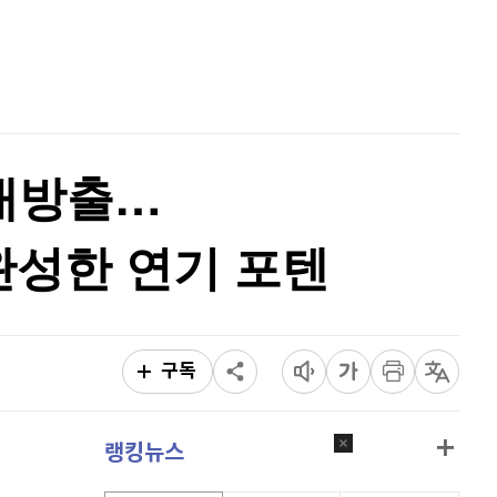
퀀텀
919
(
0.77%
)
홈
AI추천
이더리움 클래식
9,050
(
-1.86%
)
품
마켓이슈
특징주
이벤트
비트코인
91,393,000
(
-0.3%
)
 대방출…
완성한 연기 포텐
구독
랭킹뉴스