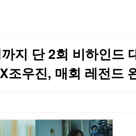
TV홈
무료방송
전체뉴스
 안경 금지령'
증권
파트너스
경제
종목핫라인
추천 상
산업
 안경 금지령'
경제
오늘의 
정치
생활경제
수익후기
국제
기업·CEO
이벤트
칼럼·연재
영까지 단 2회 비하인드
특집방송
전체 프로그램
조우진, 매회 레전드 
채널/편성
지역별채널
)
편성표