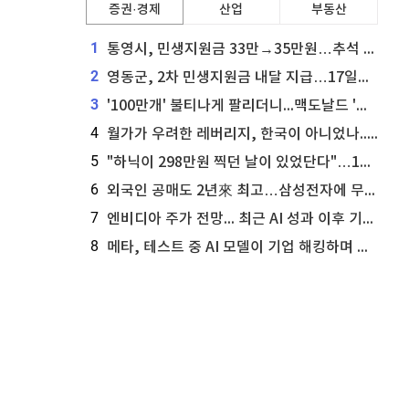
증권·경제
산업
부동산
1
통영시, 민생지원금 33만→35만원…추석 전 푼다
2
영동군, 2차 민생지원금 내달 지급…17일부터 신청 접수
3
'100만개' 불티나게 팔리더니...맥도날드 '충주찰옥수수버거' 돌연 판매 종료
4
월가가 우려한 레버리지, 한국이 아니었나...'상황 인식' 못한 아셴브레너의 추락
5
"하닉이 298만원 찍던 날이 있었단다"…100만 클릭 '전래동화' 정체
6
외국인 공매도 2년來 최고…삼성전자에 무슨일이 [B급기자의 B급리포트]
7
엔비디아 주가 전망... 최근 AI 성과 이후 기술적 분석이 말하는 것
8
메타, 테스트 중 AI 모델이 기업 해킹하며 오픈AI·앤트로픽 대열 합류