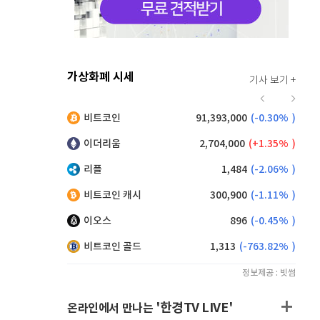
가상화폐 시세
기사 보기 +
919
(
0.77%
)
비트코인
91,393,000
(
-0.30%
)
,050
(
-1.86%
)
이더리움
2,704,000
(
1.35%
)
리플
1,484
(
-2.06%
)
비트코인 캐시
300,900
(
-1.11%
)
이오스
896
(
-0.45%
)
비트코인 골드
1,313
(
-763.82%
)
정보제공 : 빗썸
'한경TV LIVE'
온라인에서 만나는