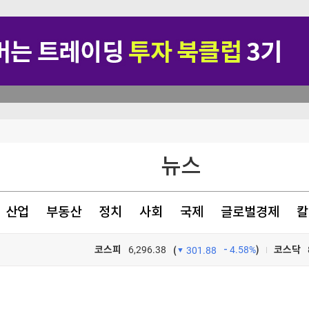
 안경 금지령'
뉴스
 소극적"
만명 하회
산업
부동산
정치
사회
국제
글로벌경제
칼
롭힘 의혹
코스피
6,296.38
4.58%
)
코스닥
(
301.88
TV프로그램
와우