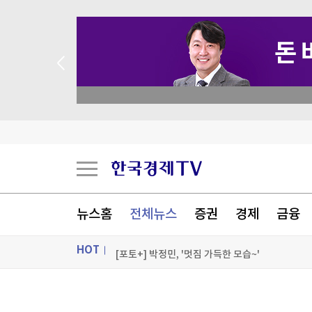
 꽝 없는 룰렛 이벤트
'몰카 걱정에'…英 식당·극장서 확산하는 '스마트
"中이 초청해주길 바라는 美국방 정책차관…中은
美 신규 실업수당 청구 19만9천건…3주 연속 20
뉴스홈
전체뉴스
증권
경제
금융
이태원특조위 조사국장 해임…직원 부당 지시·괴
HOT
[포토+] 박정민, '멋짐 가득한 모습~'
"나야, '흑백요리사' 시즌3"
ON AIR
뉴스
[온에어] 한경 글로벌마켓