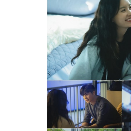
[할인50%] 한·미 투자 올인원 클래스
해외증시