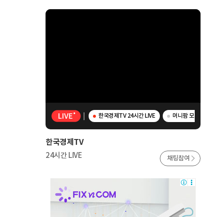
한국경제TV 24시간 LIVE
머니팜 모닝라이브 -
한국경제TV
24시간 LIVE
채팅참여