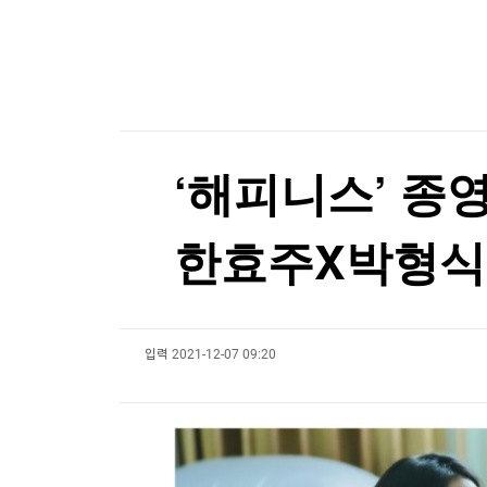
한국경제TV
뉴스홈
'몰카 걱정에'…英 식당·극장서 확산하는 '스마트
머니팜 모닝라이브
증권
굿모닝 작전
금융
'몰카 걱정에'…英 식당·극장서 확산하는 '스마트
오늘장 뭐사지?
부동산
[오후5시] 뉴스플러스
사회
온로드 (ON ROAD) 인사이트
글로벌경제
‘해피니스’ 종
랭킹뉴스
한효주X박형식X
미네르바아카데미
증권 데이터
입력
2021-12-07 09:20
스페셜강의
특징주 뉴스
투자/재테크
매매신호 (랭킹100
부동산/세무
투자분석
산업
국내증시
[모집-3기-] 돈버는 트레이딩 투자 북클럽
환율