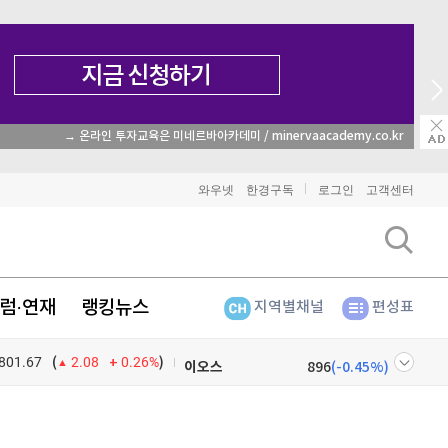
→ 온라인 투자교육은 미네르바아카데미 / minervaacademy.co.kr
비트코인
91,393,000
(
-0.3%
)
와우넷
한경구독
로그인
고객센터
이더리움
2,704,000
(
1.35%
)
리플
1,484
(
-2.06%
)
럼·연재
랭킹뉴스
지역별채널
편성표
비트코인 캐시
300,900
(
-1.11%
)
801.67
0.26%
)
이오스
896
(
-0.45%
)
(
2.08
비트코인 골드
1,313
(
-763.82%
)
넷
주식창