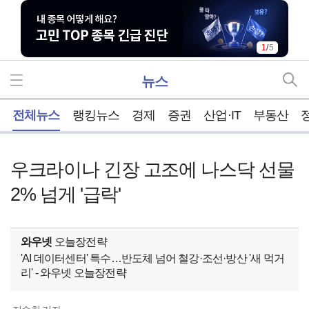
1
/
5
뉴스
홈
전체뉴스
랭킹뉴스
경제
증권
산업·IT
부동산
우크라이나 긴장 고조에 나스닥 선물
2% 넘게 '급락'
와우넷
오늘장전략
'AI 데이터센터' 특수…반도체 넘어 철강·조선·방산 '새 먹거
리' - 와우넷 오늘장전략