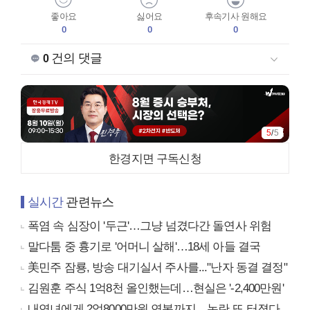
좋아요
싫어요
후속기사 원해요
0
0
0
건의 댓글
0
5
/
5
한경지면 구독신청
실시간
관련뉴스
폭염 속 심장이 '두근'…그냥 넘겼다간 돌연사 위험
말다툼 중 흉기로 '어머니 살해'…18세 아들 결국
美민주 잠룡, 방송 대기실서 주사를..."난자 동결 결정"
김원훈 주식 1억8천 올인했는데…현실은 '-2,400만원'
내연녀에게 2억8000만원 연봉까지…논란 또 터졌다